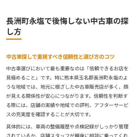
口コミやレビューが中古車選びに与える影
響とは
長洲町永塩で後悔しない中古車の探
中古車購入時に見落としやすい注意点を解
し方
説
長洲町で失敗しない中古車選びのチェック
リスト
中古車探しで重視すべき信頼性と選び方のコツ
安心して選ぶ中古車購入のコツを解説
中古車選びにおいて最も重要なのは「信頼できるお店を
中古車購入で安心を得る店舗の見分け方と
見極めること」です。特に熊本県玉名郡長洲町永塩のよ
は
うな地域では、地元に根ざした中古車販売店が多く、顔
長洲町永塩で信頼される中古車店の特徴を
が見える関係性が安心につながります。信頼性を判断す
知ろう
る際には、店舗の実績や地域での評判、アフターサービ
中古車選びで重要な整備履歴と保証内容の
スの充実度を確認することが大切です。
確認
具体的には、車両の整備履歴や点検記録がしっかり管理
中古車を安心して選ぶための比較ポイント
されているか、店舗スタッフが親身に相談に乗ってくれ