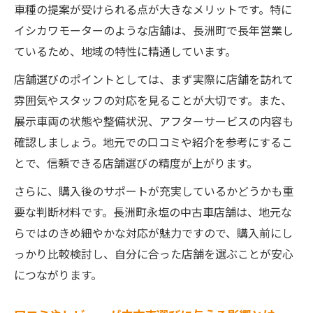
車種の提案が受けられる点が大きなメリットです。特に
覧
イシカワモーターのような店舗は、長洲町で長年営業し
車両状態と修復歴の確認が中古車選びの決
ているため、地域の特性に精通しています。
め手
店舗選びのポイントとしては、まず実際に店舗を訪れて
保証付き中古車のメリットと選び方を徹底
雰囲気やスタッフの対応を見ることが大切です。また、
解説
展示車両の状態や整備状況、アフターサービスの内容も
中古車選びで注目すべき整備内容のチェッ
確認しましょう。地元での口コミや紹介を参考にするこ
ク方法
とで、信頼できる店舗選びの精度が上がります。
納車後も安心できる中古車店の特徴を知ろ
う
さらに、購入後のサポートが充実しているかどうかも重
要な判断材料です。長洲町永塩の中古車店舗は、地元な
アフターサービス重視の中古車探し徹底解説
らではのきめ細やかな対応が魅力ですので、購入前にし
アフターサービスが充実した中古車店の魅
っかり比較検討し、自分に合った店舗を選ぶことが安心
力
につながります。
中古車購入後も安心できるサポート内容を
紹介