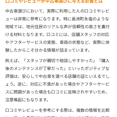
口コミやレビューが中古車選びに与える影響とは
保証や定期点検が選ばれる中古車店の理由
中古車選びにおいて、実際に利用した人の口コミやレビ
中古車購入時に確認すべきアフターケアの
ューは非常に参考になります。特に長洲町永塩のような
ポイント
地域では、地元住民のリアルな声が信頼性の高さを裏付
アフターサービスで差が出る中古車店選び
ける材料となります。口コミには、店舗スタッフの対応
のコツ
やアフターサービスの実態、車両の状態など、実際に体
納得の中古車購入を実現する安心提案
験したからこそ分かる情報が詰まっています。
納得できる中古車購入のための最終チェッ
例えば、「スタッフが親切で相談しやすかった」「購入
クリスト
後のメンテナンスが丁寧だった」といったポジティブな
中古車選びで後悔しないための比較検討方
評価は、安心して中古車を選べる店舗の証といえるでし
法
ょう。逆に、対応に不満があった場合やアフターサービ
信頼できる中古車店と理想の出会い方を解
スに問題があった場合も口コミに反映されやすいため、
説
注意喚起にもなります。
中古車購入前に知っておきたい安心の手続
口コミやレビューを参考にする際は、複数の情報を比較
き流れ