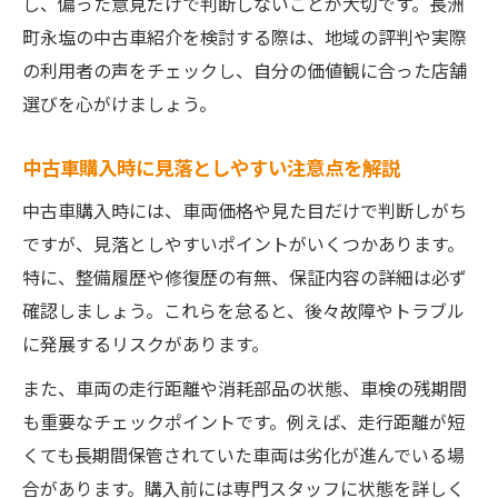
し、偏った意見だけで判断しないことが大切です。長洲
長洲町永塩で安心して中古車を選ぶ提案ポ
町永塩の中古車紹介を検討する際は、地域の評判や実際
イント
の利用者の声をチェックし、自分の価値観に合った店舗
選びを心がけましょう。
中古車購入時に見落としやすい注意点を解説
中古車購入時には、車両価格や見た目だけで判断しがち
ですが、見落としやすいポイントがいくつかあります。
特に、整備履歴や修復歴の有無、保証内容の詳細は必ず
確認しましょう。これらを怠ると、後々故障やトラブル
に発展するリスクがあります。
また、車両の走行距離や消耗部品の状態、車検の残期間
も重要なチェックポイントです。例えば、走行距離が短
くても長期間保管されていた車両は劣化が進んでいる場
合があります。購入前には専門スタッフに状態を詳しく