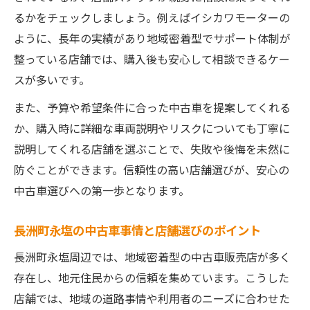
店舗のアフターサポートが中古車購入に与
るかをチェックしましょう。例えばイシカワモーターの
える安心感
ように、長年の実績があり地域密着型でサポート体制が
地域密着の中古車紹介が信頼される理由
整っている店舗では、購入後も安心して相談できるケー
地域密着型中古車店が選ばれる魅力と安心
スが多いです。
感
また、予算や希望条件に合った中古車を提案してくれる
中古車選びで地元密着が強みになる理由と
か、購入時に詳細な車両説明やリスクについても丁寧に
は
説明してくれる店舗を選ぶことで、失敗や後悔を未然に
信頼できる中古車紹介の実例とその特徴
防ぐことができます。信頼性の高い店舗選びが、安心の
地域の口コミや評判が中古車店選びに役立
中古車選びへの第一歩となります。
つ理由
長洲町永塩の中古車事情と店舗選びのポイント
地元で安心できる中古車購入のサポート体
制を紹介
長洲町永塩周辺では、地域密着型の中古車販売店が多く
中古車選びで注目すべきポイントは何か
存在し、地元住民からの信頼を集めています。こうした
店舗では、地域の道路事情や利用者のニーズに合わせた
中古車購入で押さえたい重要なポイント一