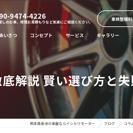
90-9474-4226
車検整備料
探しのお車、修理お見積もりなど気楽にご相談ください。
あいさつ
コンセプト
サービス
ギャラリー
底解説 賢い選び方と
熊本県長洲の車屋ならイシカワモーター
ブログ
コラ