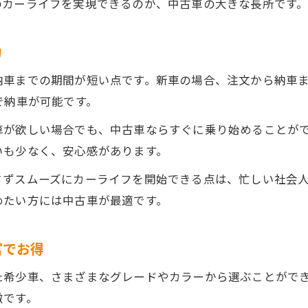
のカーライフを実現できるのが、中古車の大きな長所です
中古車選びに失敗しないコツと見極め方
中古車の状態確認が失敗を防ぐ重要ポイント
力
中古車選びで避けるべき特徴を知る方法
納車までの期間が短い点です。新車の場合、注文から納車
中古車の走行距離や年式をどう判断するか
で納車が可能です。
中古車の修復歴や保証内容も要チェック
車が欲しい場合でも、中古車ならすぐに乗り始めることが
中古車の長所とともに注意点も押さえよう
いも少なく、安心感があります。
安心して選ぶための中古車の良さとは
さずスムーズにカーライフを開始できる点は、忙しい社会
中古車を安心して選ぶための基準を解説
めたい方には中古車が最適です。
中古車の信頼性を高める保証や整備体制
中古車購入時のチェックポイントと安心感
富でお得
中古車の良さは実車確認でさらに実感できる
た希少車、さまざまなグレードやカラーから選ぶことがで
中古車で失敗しないための信頼できる選び方
徴です。