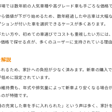
中古車選びで損をしないための注意点
市場では数年前の人気車種や高グレード車も手ごろな価格
幅広い選択肢が中古車の強みとなる理由
から価値が下がり始めるため、数年経過した中古車は大幅
中古車なら多彩なモデルから選べる魅力
プションが付いた車を選択できるケースが多くあります。
中古車の幅広いグレード選択がもたらす自由
びたい方や、初めての車選びでコストも重視したい方には
中古車は希少車種も見つけやすい強みがある
の価格で探せる点が、多くのユーザーに支持されている理
中古車市場の豊富な選択肢とその活用法
中古車で自分に合った一台を見つける方法
を解説
納車までの速さが光る中古車の利点
られるため、家計への負担が少なく済みます。新車の購入
中古車は納車が早くすぐ乗れる利点が魅力
が低めに設定されています。
中古車購入で納車期間を短縮できる理由
の維持費も、年式や排気量によって新車より安くなる場合
中古車のスピーディな取引が選ばれる理由
るのが特徴です。
中古車は急な買い替えにも対応しやすい選択肢
備の充実した車を手に入れられた」という声は多く、家計
中古車の納車速度が実用性を高めるポイント