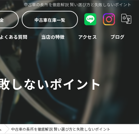
中古車の長所を徹底解説 賢い選び方と失敗しないポイント
金
中古車在庫一覧
よくある質問
当店の特徴
アクセス
ブログ
車検
コラム
中古車
失敗しないポイント
修理
買取
整備
ム
中古車の長所を徹底解説 賢い選び方と失敗しないポイント