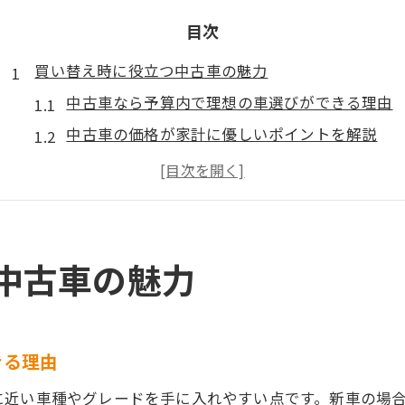
目次
買い替え時に役立つ中古車の魅力
中古車なら予算内で理想の車選びができる理由
中古車の価格が家計に優しいポイントを解説
中古車購入で納車が早い利点とその魅力
中古車はモデルやグレード選択肢が豊富でお得
中古車の長所と短所を比較する判断基準
中古車購入で賢く得するポイント紹介
中古車の魅力
中古車で賢く得するための情報収集のコツ
中古車の状態を見極めて失敗を防ぐ方法
中古車のメリットとデメリットを整理して選択
きる理由
中古車購入時に重視すべき保証と整備の重要性
に近い車種やグレードを手に入れやすい点です。新車の場