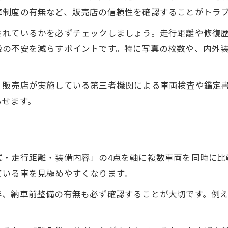
納得の中古車をネットで見つけるポイント
車制度の有無など、販売店の信頼性を確認することがトラ
安心して中古車を買うための方法とは
されているかを必ずチェックしましょう。走行距離や修復
中古車購入時に信頼できる店舗の見極め方
後の不安を減らすポイントです。特に写真の枚数や、内外
中古車ネット購入で安心を得るチェックリスト
中古車の修復歴や状態評価書の確認ポイント
、販売店が実施している第三者機関による車両検査や鑑定
中古車購入後のトラブルを防ぐ契約の注意点
らせます。
中古車の保証内容やサポート体制の重要性
中古車購入時に気をつけたい落とし穴
中古車選びで見落としやすい注意点を解説
式・走行距離・装備内容」の4点を軸に複数車両を同時に比
中古車オンライン購入でよくある失敗例
ている車を見極めやすくなります。
中古車購入時に追加費用で損しないために
容、納車前整備の有無も必ず確認することが大切です。例
中古車の写真と実物の違いに注意するコツ
中古車ネット購入で避けたい落とし穴とは