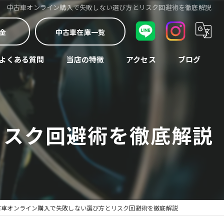
中古車オンライン購入で失敗しない選び方とリスク回避術を徹底解説
金
中古車在庫一覧
よくある質問
当店の特徴
アクセス
ブログ
車検
コラム
中古車
リスク回避術を徹底解説
修理
買取
整備
古車オンライン購入で失敗しない選び方とリスク回避術を徹底解説