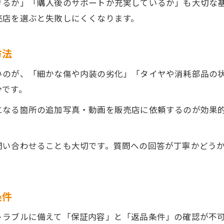
きるか」「購入後のサポートが充実しているか」も大切な
失敗しない中古車選びのコツを伝授
売店を選ぶと失敗しにくくなります。
中古車選びで妥協しないポイントを解説
中古車オンライン購入で後悔しない選び方
方法
魅力的な中古車を見つけるための比較術
いのが、「細かな傷や内装の劣化」「タイヤや消耗部品の
中古車の総額や維持費も事前に把握しよう
分です。
失敗しやすい中古車の特徴と見抜き方
になる箇所の追加写真・動画を販売店に依頼するのが効果
オンライン中古車購入で後悔しない秘訣
中古車オンライン購入で後悔しないチェック項目
問い合わせることも大切です。質問への回答が丁寧かどう
中古車の条件や装備をしっかり確認する方法
中古車ネット購入で信頼性を高める選び方
購入後のサポート体制も中古車選びの重要点
条件
中古車オンライン購入で得する情報収集術
トラブルに備えて「保証内容」と「返品条件」の確認が不