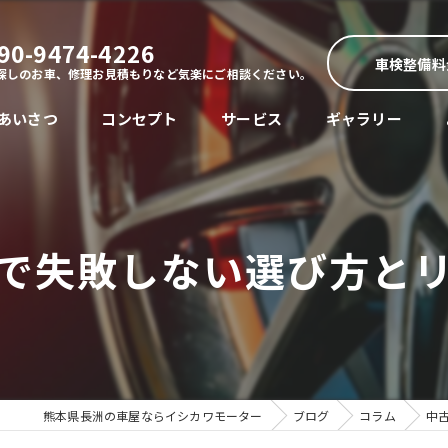
90-9474-4226
車検整備料
探しのお車、修理お見積もりなど気楽にご相談ください。
あいさつ
コンセプト
サービス
ギャラリー
で失敗しない選び方と
熊本県長洲の車屋ならイシカワモーター
ブログ
コラム
中