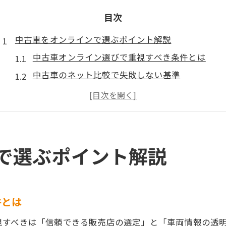
目次
中古車をオンラインで選ぶポイント解説
中古車オンライン選びで重視すべき条件とは
中古車のネット比較で失敗しない基準
見落としがちな中古車の状態チェック方法
中古車購入前に確認したい保証と返品条件
中古車ネット購入でチェックすべき費用内訳
ネット購入のメリットと中古車の選び方
で選ぶポイント解説
中古車ネット購入のメリットと利便性を解説
中古車選びでネット活用が有効な理由
ネットで探す中古車の在庫と価格比較のコツ
件とは
中古車オンライン購入時の注意点とリスク回避
視すべきは「信頼できる販売店の選定」と「車両情報の透