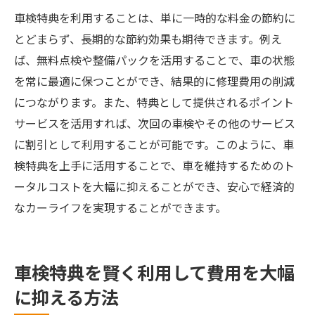
策
車検特典を利用することは、単に一時的な料金の節約に
とどまらず、長期的な節約効果も期待できます。例え
初めての車検特典利用ガイド
ば、無料点検や整備パックを活用することで、車の状態
効率的な特典活用のステップバイステップ
を常に最適に保つことができ、結果的に修理費用の削減
特典をフルに活用するための事前準備
につながります。また、特典として提供されるポイント
節約を実感するための特典利用術
サービスを活用すれば、次回の車検やその他のサービス
車検特典で年間節約を達成する方法
に割引として利用することが可能です。このように、車
特典を賢く使いこなすための秘訣
検特典を上手に活用することで、車を維持するためのト
ータルコストを大幅に抑えることができ、安心で経済的
なカーライフを実現することができます。
車検特典を賢く利用して費用を大幅
に抑える方法