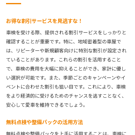
果
車検特典を賢く利用して費用を大幅に抑える方
お得な割引サービスを見逃すな！
法
車検を受ける際、提供される割引サービスをしっかりと
比較サイトを活用した特典の探し方
確認することが重要です。特に、地域密着型の車屋で
車検予約時に確認すべき特典条件
は、リピーターや新規顧客向けに特別な割引が設定され
見積もりの段階で特典を活かす秘訣
ていることがあります。これらの割引を活用すること
車検特典と同時に利用できるクーポン情報
で、車検の費用を大幅に抑えることができ、家計に優し
い選択が可能です。また、季節ごとのキャンペーンやイ
車検特典を最大限に活用するための事前準
ベントに合わせた割引も狙い目です。これにより、車検
備
をより経済的に受けるためのチャンスを逃すことなく、
特典活用後のアフターサポートも重要
安心して愛車を維持できるでしょう。
地域密着型車屋の車検特典で安心と節約を両立
地元車屋ならではの特別な割引とは？
無料点検や整備パックの活用方法
地域密着型車屋で受けられるアフターサー
無料点検や整備パックを上手に活用することは、車検に