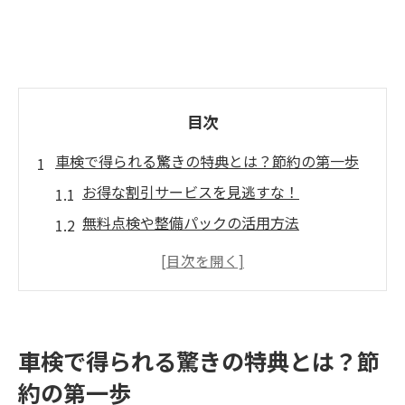
目次
車検で得られる驚きの特典とは？節約の第一歩
お得な割引サービスを見逃すな！
無料点検や整備パックの活用方法
車検特典で得られるポイントサービスの魅
力
早期予約でさらにお得に！特典を最大限活
用する方法
車検で得られる驚きの特典とは？節
適用される割引条件を知っておこう
約の第一歩
車検特典を通じて得られる長期的な節約効