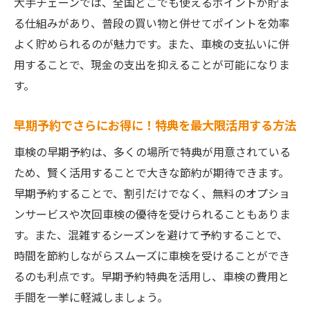
大手チェーンでは、全国どこでも使えるポイントが貯ま
選択に迷ったときの特典比較ガイド
る仕組みがあり、普段の買い物と併せてポイントを効率
車検特典で家計に優しい選択を！具体的な活用
よく貯められるのが魅力です。また、車検の支払いに併
事例
用することで、現金の支出を抑えることが可能になりま
実際に節約できた家族の体験談
す。
お得な特典を活用した成功事例
早期予約でさらにお得に！特典を最大限活用する方法
家計管理と車検特典の関係性
車検の早期予約は、多くの場所で特典が用意されている
特典を活かした家計節約テクニック
ため、賢く活用することで大きな節約が期待できます。
特典活用で得られる経済的メリット
早期予約することで、割引だけでなく、無料のオプショ
車検特典で家計への負担を減らす方法
ンサービスや次回車検の優待を受けられることもありま
車検の特典でかしこく節約！知らないと損する
す。また、混雑するシーズンを避けて予約することで、
情報
時間を節約しながらスムーズに車検を受けることができ
見逃しがちな特典条件とその重要性
るのも利点です。早期予約特典を活用し、車検の費用と
月々の費用を抑えるための特典活用術
手間を一挙に軽減しましょう。