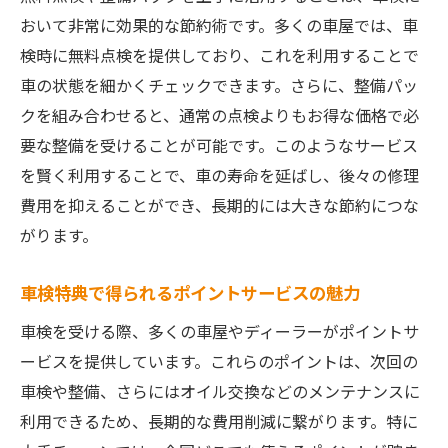
ビス
おいて非常に効果的な節約術です。多くの車屋では、車
地元コミュニティとの連携が生む特典
検時に無料点検を提供しており、これを利用することで
地域密着型の強みを活かした特典の選び方
車の状態を細かくチェックできます。さらに、整備パッ
地元車屋の特典で得られる安心感
クを組み合わせると、通常の点検よりもお得な価格で必
地域経済に貢献する車検特典の利用法
要な整備を受けることが可能です。このようなサービス
を賢く利用することで、車の寿命を延ばし、後々の修理
大手チェーンと地元車屋の車検特典を比較して
費用を抑えることができ、長期的には大きな節約につな
みよう
がります。
価格だけじゃない！特典内容の比較ポイン
ト
車検特典で得られるポイントサービスの魅力
大手チェーンの特典で期待できるサービス
車検を受ける際、多くの車屋やディーラーがポイントサ
地元車屋の特典の独自性とは？
ービスを提供しています。これらのポイントは、次回の
チェーン店と地元店での特典の差を徹底検
車検や整備、さらにはオイル交換などのメンテナンスに
証
利用できるため、長期的な費用削減に繋がります。特に
特典の選び方で変わる節約効果