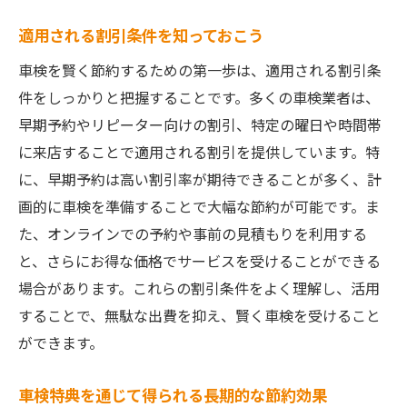
車検特典を知らないと損する理由
適用される割引条件を知っておこう
特典を賢く選ぶためのチェックポイント
車検特典を活用した賢い節約計画
車検を賢く節約するための第一歩は、適用される割引条
件をしっかりと把握することです。多くの車検業者は、
特典を知らないと損する隠れたメリット
早期予約やリピーター向けの割引、特定の曜日や時間帯
車検特典を通じた地域経済への貢献とそのメリ
に来店することで適用される割引を提供しています。特
ット
に、早期予約は高い割引率が期待できることが多く、計
地元での消費が生む経済効果
画的に車検を準備することで大幅な節約が可能です。ま
地域経済を支える車検特典の役割
た、オンラインでの予約や事前の見積もりを利用する
地元の活性化に貢献する特典利用法
と、さらにお得な価格でサービスを受けることができる
地域密着型車屋の特典がもたらす長期的な
場合があります。これらの割引条件をよく理解し、活用
影響
することで、無駄な出費を抑え、賢く車検を受けること
車検特典を通じた地域支援の実例
ができます。
地域経済に貢献する特典の選び方
車検特典を通じて得られる長期的な節約効果
車検の特典を活用して賢く節約するための具体