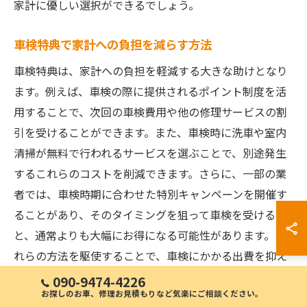
家計に優しい選択ができるでしょう。
車検特典で家計への負担を減らす方法
車検特典は、家計への負担を軽減する大きな助けとなり
ます。例えば、車検の際に提供されるポイント制度を活
用することで、次回の車検費用や他の修理サービスの割
引を受けることができます。また、車検時に洗車や室内
清掃が無料で行われるサービスを選ぶことで、別途発生
するこれらのコストを削減できます。さらに、一部の業
者では、車検時期に合わせた特別キャンペーンを開催す
ることがあり、そのタイミングを狙って車検を受ける
と、通常よりも大幅にお得になる可能性があります。こ
れらの方法を駆使することで、車検にかかる出費を抑え
つつ、車を安全に維持することが可能です。
090-9474-4226
お探しのお車、修理お見積もりなど気楽にご相談ください。