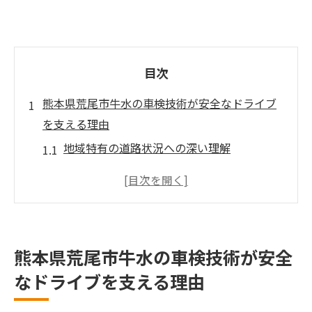
目次
熊本県荒尾市牛水の車検技術が安全なドライブ
を支える理由
地域特有の道路状況への深い理解
技術者の経験と高いスキル
安全基準を超えた点検プロセス
車検後のメンテナンスサポート
車検技術者による安心の保証
熊本県荒尾市牛水の車検技術が安全
地域密着型サービスの利点
なドライブを支える理由
山道に特化した車検技術で荒尾市牛水の安心を
提供