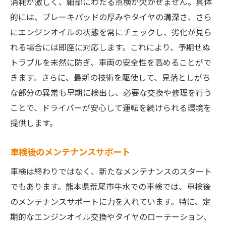
消耗が激しく、細部にわたる点検が欠かせません。具体
予防保全としての車検サービス
的には、ブレーキパッドの厚みやタイヤの溝深さ、さら
先進テクノロジーの活用
にエンジンオイルの状態を常にチェックし、劣化が見ら
熊本県荒尾市の気候に最適な車検サービスの選
れる場合には即座に対応します。これにより、予期せぬ
択
トラブルを未然に防ぎ、車両の安全性を高めることがで
気候条件に適したメンテナンス
きます。さらに、最新の技術を駆使して、見落としがち
季節ごとの点検項目
な部分の異常も早期に検出し、必要な交換や修理を行う
ことで、ドライバーが安心して運転を続けられる環境を
湿気対策と防錆処理の必要性
提供します。
エアコンシステムの必須チェック
エンジンの温度管理方法
車検後のメンテナンスサポート
地域特有の気候に対応する車検プラン
車検は終わりではなく、新たなメンテナンスのスタート
荒尾市牛水で車検を通じて実現する安全なドラ
でもあります。熊本県荒尾市牛水での車検では、車検後
イブ
のメンテナンスサポートに力を入れています。特に、定
日常点検のルーチン化
期的なエンジンオイル交換やタイヤのローテーション、