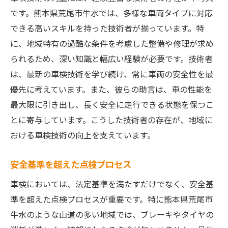
です。熊本県荒尾市牛水では、多様な車両タイプに対応
荒尾市牛水で車検技術が向上し続ける理由
できる高いスキルを持った技術者が揃っています。特
技術者の継続的なトレーニング
に、地域特有の過酷な条件を考慮した整備や修理が求め
最新技術の導入と活用
られるため、深い知識と幅広い経験が必要です。技術者
地域ニーズに基づくカスタマイズ
は、最新の車検技術を学び続け、常に車両の安全性を最
安全性向上のための技術革新
優先に考えています。また、彼らの助言は、車の性能を
地域住民との連携による改善
最大限に引き出し、長く安全に走行できる状態を保つこ
フィードバックを活かしたサービス向上
とに寄与しています。こうした技術者の存在が、地域に
ブレーキとタイヤの消耗に対応する車検技術の
おける車検技術の向上を支えています。
進化
安全基準を超えた点検プロセス
効果的なブレーキシステムの改善策
車検においては、法定基準を満たすだけでなく、安全基
タイヤ寿命を延ばす技術
準を超えた点検プロセスが重要です。特に熊本県荒尾市
定期的な点検と交換の重要性
牛水のような山道の多い地域では、ブレーキやタイヤの
山道対応の部品選び