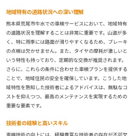
山道走行に適したブレーキシステムの検査
地域特有の道路状況への深い理解
タイヤの耐久性向上策
熊本県荒尾市牛水での車検サービスにおいて、地域特有
スリップ防止技術の導入
の道路状況を理解することは非常に重要です。山道が多
地域の自然環境に対応する技術
く、特に雨季には路面が滑りやすくなるため、ブレーキ
の点検は欠かせません。また、タイヤの摩耗が激しいと
オフロード走行向け車検オプション
いう特性も持っており、定期的な交換が推奨されます。
安全運転を支える定期メンテナンス
さらに、これらの条件に合わせた車検プランを提供する
地元特有の道路事情に対応する車検の選び方
ことで、地域住民の安全を確保しています。こうした地
地域に根ざした車検業者の選び方
域特性を熟知した技術者によるアドバイスは、無駄なコ
口コミと実績に基づく選定基準
ストを抑えつつ、最高のメンテナンスを実現するための
地元の専門技術者によるアドバイス
重要な要素です。
地域事情に精通した技術者の重要性
技術者の経験と高いスキル
安心のための保証内容の確認
柔軟なサービスプランの選択法
車検技術の向上には、経験豊富な技術者の存在が不可欠