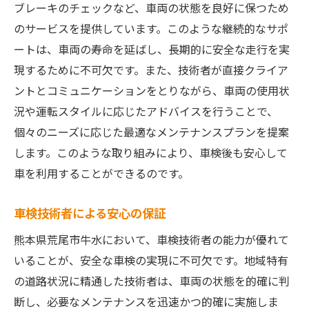
定期的なプロフェッショナルチェック
ブレーキのチェックなど、車両の状態を良好に保つため
異常事態への迅速な対応策
のサービスを提供しています。このような継続的なサポ
車両情報の重要性
ートは、車両の寿命を延ばし、長期的に安全な走行を実
現するために不可欠です。また、技術者が直接クライア
安全運転を支える技術サポート
ントとコミュニケーションをとりながら、車両の使用状
安心を提供する顧客サポート
況や運転スタイルに応じたアドバイスを行うことで、
地域密着型の車検技術がもたらす実践的なメリ
個々のニーズに応じた最適なメンテナンスプランを提案
ット
します。このような取り組みにより、車検後も安心して
地域住民への迅速な対応
車を利用することができるのです。
地域社会との強い結びつき
価格競争力のあるサービス
車検技術者による安心の保証
地域性を考慮した柔軟なプラン
熊本県荒尾市牛水において、車検技術者の能力が優れて
顧客満足度の向上施策
いることが、安全な車検の実現に不可欠です。地域特有
信頼できる地元企業の選択
の道路状況に精通した技術者は、車両の状態を的確に判
断し、必要なメンテナンスを迅速かつ的確に実施しま