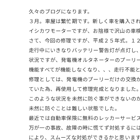
久々のブログになります。
３月。車屋は繁忙期です。新しく車を購入さ
イシカワモーターですが、お陰様で沢山の車
さて、今回の修理ですが、平成２５年式。１
走行中にいきなりバッテリー警告灯が点灯し
状況ですが、発電機オルタネーターのプーリ
機能すべてが機能しなくなり、、、走行不能
修理としては、発電機のプーリーだけの交換
ていた為、再使用して修理完成となりました
このような状況を未然に防ぐ事ができないの
未然に防ぐことは難しい状態でした。
最近では自動車保険に無料のレッカーサービ
万が一の事故、故障の時に慌てず対処するに
により、スムーズな対処ができるかと思いま