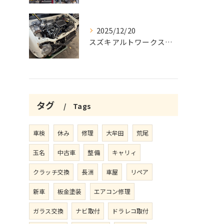
2025/12/20
スズキアルトワークスの車検と整備
タグ
Tags
車検
休み
修理
大牟田
荒尾
玉名
中古車
整備
キャリィ
クラッチ交換
長洲
車屋
リペア
新車
板金塗装
エアコン修理
ガラス交換
ナビ取付
ドラレコ取付