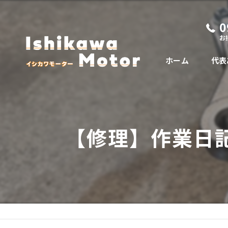
0
お
ホーム
代表
【修理】作業日