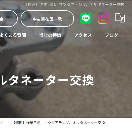
【修理】作業日記、マツダアテンザ、オルタネーター交換
金
中古車在庫一覧
よくある質問
当店の特徴
アクセス
ブログ
車検
コラム
中古車
ルタネーター交換
修理
買取
整備
グ
【修理】作業日記、マツダアテンザ、オルタネーター交換