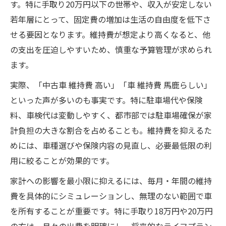
す。特に手取り20万円以下の世帯や、収入が安定しない
軽自動車の年間維持費を徹底比較
若年層にとって、固定費の増加は生活の自由度を低下さ
維持費が馬鹿らしいと後悔しない判断軸
せる要因となります。維持費が想定より高くなると、他
無理なく続けるための中古車維持術
の支出を圧迫しやすいため、慎重な予算管理が求められ
無理せず続ける中古車維持費節約術
ます。
中古車維持費の見直しポイントを解説
実際、「中古車 維持費 高い」「車 維持費 馬鹿らしい」
日常でできる維持費削減アイデア集
といった声が多いのも事実です。特に駐車場代や保険
賢く選ぶ中古車維持費の抑え方
料、車検代は変動しやすく、都市部では駐車場確保が家
計負担の大きな割合を占めることも。維持費を抑えるた
継続的に負担を抑える維持費管理法
めには、車種選びや保険内容の見直し、必要最低限の利
用に絞ることが効果的です。
家計への影響を最小限に抑えるには、毎月・年間の維持
費を具体的にシミュレーションし、無理のない範囲で車
を所有することが重要です。特に手取り18万円や20万円