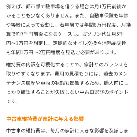
生活に優しい中古車維持費のポイント
例えば、都市部で駐車場を借りる場合は月1万円前後か
学生にもおすすめの中古軽自動車維持費
かることも少なくありません。また、自動車保険も年齢
生活と両立する中古車の賢い選び方
や等級によって変動し、若年層では年間8万円程度、月換
中古車維持費と生活費のバランス術
算で約7千円前後になるケースも。ガソリン代は月5千
無理なく維持できる中古車の選び方
円〜1万円を想定し、定期的なオイル交換や消耗品交換
も年間1万円〜2万円程度を見込む必要があります。
維持費シミュレーションで見極める賢い方
法
維持費の内訳を可視化することで、家計とのバランスを
年間維持費から考える中古車選び
取りやすくなります。費用の見積もりには、過去のメン
テナンス履歴や車両の状態も影響するため、購入前にし
節約志向の方必見の中古車維持費比較
っかり確認することが失敗しない中古車選びのポイント
年間維持費から読み解く中古車の負担
です。
中古車年間維持費シミュレーションの重要
性
中古車維持費が家計に与える影響
年間維持費で見る中古車の現実的な負担
中古車の維持費は、毎月の家計に大きな影響を及ぼしま
中古車維持費が高いと感じる理由と対策