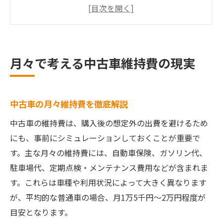
大学生にも分かる中古車維持費の内訳
維持費シミュレーションで毎月を安心に
軽自動車と普通車の月々維持費比較
維持費シミュレーションで見える安心
月々で考える中古車維持費の現実
中古車維持費シミュレーションの活用法
シミュレーションで見える現実的な費用
中古車の月々維持費を徹底解説
月々・年間の中古車維持費を見積もるコツ
維持費シミュレーションで無理なく所有
中古車の維持費は、購入後の想定外の出費を避けるため
にも、事前にシミュレーションしておくことが重要で
大学生向け中古車維持費シミュレーション
す。主な月々の維持費には、自動車保険、ガソリン代、
維持費が安い中古軽自動車の魅力とは
駐車場代、定期点検・メンテナンス費用などが含まれま
中古軽自動車の維持費が安い理由を解説
す。これらは車種や利用状況によって大きく異なります
月々の負担を抑える中古車の選び方
が、平均的な普通車の場合、月1万5千円〜2万円程度が
中古軽自動車の維持費を年間で比較
目安となります。