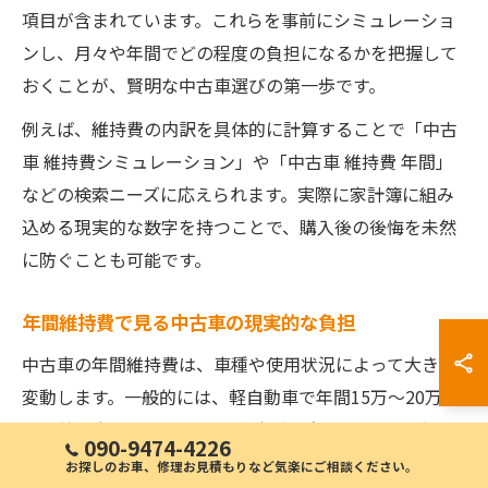
項目が含まれています。これらを事前にシミュレーショ
ンし、月々や年間でどの程度の負担になるかを把握して
おくことが、賢明な中古車選びの第一歩です。
例えば、維持費の内訳を具体的に計算することで「中古
車 維持費シミュレーション」や「中古車 維持費 年間」
などの検索ニーズに応えられます。実際に家計簿に組み
込める現実的な数字を持つことで、購入後の後悔を未然
に防ぐことも可能です。
年間維持費で見る中古車の現実的な負担
中古車の年間維持費は、車種や使用状況によって大きく
変動します。一般的には、軽自動車で年間15万〜20万
円、普通車で20万〜30万円程度が目安とされますが、こ
090-9474-4226
れは保険や車検、消耗品の交換頻度などによって増減し
お探しのお車、修理お見積もりなど気楽にご相談ください。