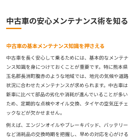
中古車のメンテ費用を抑える工夫
腹赤で選ぶ中古車整備のポイント
中古車の安心メンテナンス術を知る
中古車整備工場選びの重要チェック項目
中古車の腹赤エリアで信頼できる対応
中古車の基本メンテナンス知識を押さえる
中古車整備を腹赤で任せる安心感
中古車メンテ品質と対応力の見極め方
中古車を長く安心して乗るためには、基本的なメンテナ
ンス知識を身につけておくことが重要です。特に熊本県
中古車の修理依頼で重視すべき点
玉名郡長洲町腹赤のような地域では、地元の気候や道路
長く乗るための中古車ケアとは
状況に合わせたメンテナンスが求められます。中古車は
中古車を長持ちさせる日常ケア方法
新車に比べて部品の劣化や消耗が進んでいることが多い
中古車の定期点検がもたらす安心
ため、定期的な点検やオイル交換、タイヤの空気圧チェ
中古車の消耗品交換で延命を図る
ックなどが欠かせません。
中古車メンテを続けるメリットとは
例えば、エンジンオイルやブレーキパッド、バッテリー
中古車の走行性能を維持する秘訣
など消耗品の交換時期を把握し、早めの対応を心がける