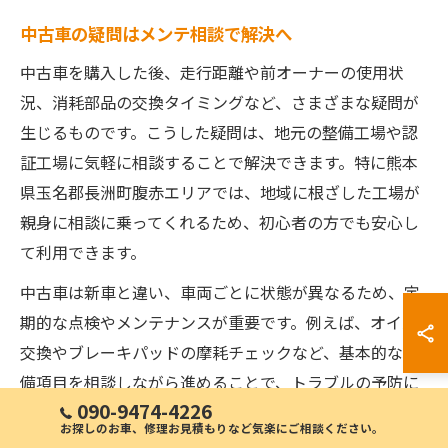
中古車の疑問はメンテ相談で解決へ
中古車を購入した後、走行距離や前オーナーの使用状
況、消耗部品の交換タイミングなど、さまざまな疑問が
生じるものです。こうした疑問は、地元の整備工場や認
証工場に気軽に相談することで解決できます。特に熊本
県玉名郡長洲町腹赤エリアでは、地域に根ざした工場が
親身に相談に乗ってくれるため、初心者の方でも安心し
て利用できます。
中古車は新車と違い、車両ごとに状態が異なるため、定
期的な点検やメンテナンスが重要です。例えば、オイル
交換やブレーキパッドの摩耗チェックなど、基本的な整
備項目を相談しながら進めることで、トラブルの予防に
090-9474-4226
つながります。実際に、購入後の不安を相談した利用者
お探しのお車、修理お見積もりなど気楽にご相談ください。
から「親切な説明で安心できた」「予算内で必要な整備