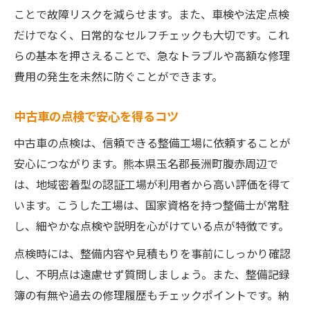
信頼できる中古車メンテナンスの極意
ことで故障リスクを減らせます。また、車検や法定点検
中古車整備士との信頼関係の築き方
だけでなく、日常的なセルフチェックも大切です。これ
中古車のプロに任せる安心ポイント
らの基本を押さえることで、急なトラブルや高額な修理
費用の発生を未然に防ぐことができます。
中古車メンテナンス依頼時のコツ
中古車整備の見積もり比較の仕方
中古車の点検で安心を得るコツ
中古車の相談しやすい工場の特徴
中古車の点検は、信頼できる整備工場に依頼することが
腹赤エリアで叶う中古車の快適維持
安心につながります。熊本県玉名郡長洲町腹赤周辺で
中古車を快適に使うための地域サービス
は、地域密着型の認証工場が利用者から高い評価を得て
中古車の腹赤周辺で受けられる整備
います。こうした工場は、国家資格を持つ整備士が常駐
中古車メンテナンスとアフターケア
し、細やかな点検や説明を心がけている点が特徴です。
中古車の腹赤での安心サポート体制
点検時には、整備内容や見積もりを事前にしっかり確認
中古車ユーザーの満足度が高い理由
し、不明点は遠慮せず質問しましょう。また、整備記録
中古車メンテ相談で得る安心な毎日
簿の有無や過去の修理履歴もチェックポイントです。納