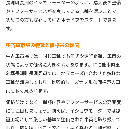
長く安心して乗れる中古車の特徴とは
長洲町長洲のイシカワモーターのように、購入後の整備
やアフターサービスが充実している店舗を選ぶことで、
耐久性の高い中古車を選ぶポイント
初めての方も安心して中古車ライフをスタートできま
中古車の消耗部品の状態チェック方法
す。
リセールバリューを意識した選び方
家族用・通勤用に最適な中古車の条件
中古車市場の特徴と価格帯の傾向
中古車市場では、同じ車種でも年式や走行距離、車両の
状態によって価格に大きな幅があります。特に熊本県玉
名郡長洲町長洲周辺では、地元ニーズに合わせた多様な
車種が流通しており、比較的リーズナブルな価格帯の車
両も多く見られます。
価格だけでなく、保証内容やアフターサービスの充実度
にも注目しましょう。例えば、イシカワモーターでは認
証工場として厳しい基準で整備された車両を取り扱って
おり、購入後も地元で安心して長く乗れる体制が整って