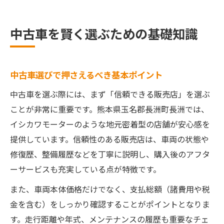
中古車購入時に知っておきたい知識集
信頼できる中古車選びのポイント解説
中古車を賢く選ぶための基礎知識
信頼できる中古車販売店の見分け方
中古車選びで重視すべき信頼性の基準
中古車選びで押さえるべき基本ポイント
口コミや評判から中古車店を探すコツ
中古車選びを成功させる比較ポイント
中古車を選ぶ際には、まず「信頼できる販売店」を選ぶ
ことが非常に重要です。熊本県玉名郡長洲町長洲では、
第三者機関認定の中古車を選ぶ利点
イシカワモーターのような地元密着型の店舗が安心感を
走行距離や年数を見極めるコツとは
提供しています。信頼性のある販売店は、車両の状態や
中古車の走行距離が重要な理由とは
修復歴、整備履歴などを丁寧に説明し、購入後のアフタ
年数別で見る中古車の選び方ポイント
ーサービスも充実している点が特徴です。
何年落ちの中古車が狙い目なのか解説
また、車両本体価格だけでなく、支払総額（諸費用や税
何万キロで中古車は避けるべきか
金を含む）をしっかり確認することがポイントとなりま
走行距離と車両状態の関連性を知る
す。走行距離や年式、メンテナンスの履歴も重要なチェ