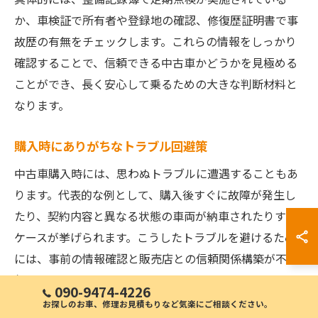
か、車検証で所有者や登録地の確認、修復歴証明書で事
故歴の有無をチェックします。これらの情報をしっかり
確認することで、信頼できる中古車かどうかを見極める
ことができ、長く安心して乗るための大きな判断材料と
なります。
購入時にありがちなトラブル回避策
中古車購入時には、思わぬトラブルに遭遇することもあ
ります。代表的な例として、購入後すぐに故障が発生し
たり、契約内容と異なる状態の車両が納車されたりする
ケースが挙げられます。こうしたトラブルを避けるため
には、事前の情報確認と販売店との信頼関係構築が不可
欠です。
090-9474-4226
お探しのお車、修理お見積もりなど気楽にご相談ください。
トラブル回避のためには、書面で契約内容を明確に残す