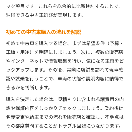
メンテナンス履歴が重要視される理由
ック項目です。これらを総合的に比較検討することで、
中古車選びでメンテナンス履歴の確認を
納得できる中古車選びが実現します。
整備記録が充実した中古車のメリット
初めての中古車購入の流れを解説
事故歴や修理歴の有無を調べる重要性
初めて中古車を購入する場合、まずは希望条件（予算・
中古車の故障リスクを減らすポイント
車種・用途）を明確にしましょう。次に、複数の販売店
信頼できる整備履歴がもたらす安心感
やインターネットで情報収集を行い、気になる車両をピ
中古車購入時に失敗しない確認事項
ックアップします。その後、実際に店舗を訪れて現車確
中古車購入前にやるべきチェックリスト
認や試乗を行うことで、車両の状態や説明内容に納得で
試乗時に確認したい中古車の注意点
きるかを判断します。
支払総額や保証内容の事前確認方法
購入を決定した場合は、見積もりに含まれる諸費用の内
中古車の書類や履歴を確認する重要性
訳や保証内容をしっかりチェックしましょう。契約後は
購入時にありがちなトラブル回避策
名義変更や納車までの流れを販売店と確認し、不明点は
長く乗れる中古車の見抜き方ガイド
その都度質問することがトラブル回避につながります。