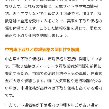
走行距離や年式が中古車査定に与える影響
なります。これらの情報は、公式サイトや中古車情報
買取と下取りで査定額が違う理由を解説
誌、専門アプリなどで手軽に入手可能です。加えて、複
最新中古車下取り相場表の使い方を徹底解説
数店舗で査定を受けてみることで、実際の下取り価格の
中古車下取り相場表の正しい見方と活用法
幅も体感できます。こうした情報収集を通じて、愛車の
相場表で愛車の下取り価格を予測する方法
適正な下取り価格を把握しましょう。
人気車種の中古車下取り傾向をチェック
中古車下取りと市場価格の関係性を解説
一括査定と相場表の違いを理解するコツ
査定シミュレーション登録なしの活用術
中古車の下取り価格は、市場価格と密接に関連していま
す。下取り価格はディーラーや買取業者が再販を前提に
一括査定シュミレーション登録なしでできる相
査定するため、市場での流通価格や人気の車種、在庫状
場チェック術
況が大きく影響します。特に人気車種や走行距離が少な
中古車下取り相場を匿名で調べる方法
い車は、市場価格が高ければ下取り価格も高くなる傾向
登録不要でできる査定シミュレーション活
です。
用術
一方で、市場価格が下落傾向の車種や年式が古い場合、
個人情報なしで中古車相場を知るコツ