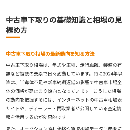
査定シミュレーションでわかる中古車相場
下取りと買取の違いから考える賢い中古車売却
中古車下取りの基礎知識と相場の見
法
極め方
中古車下取りと買取の違いを徹底比較
ディーラー下取りと買取店のメリット解説
中古車下取りで得する選び方と注意点
中古車下取り相場の最新動向を知る方法
買取相場と下取り相場の見方の違いとは
中古車下取り相場は、年式や車種、走行距離、装備の有
個人情報なしでできる買取相場チェック
無など複数の要素で日々変動しています。特に2024年以
降は、半導体不足や新車納期遅延の影響で中古車市場全
愛車を高く売るために欠かせない査定のポイン
体の価格が高止まり傾向となっています。こうした相場
ト
の動向を把握するには、インターネットの中古車相場表
中古車査定で重要視される評価基準とは
サイトや、ディーラー・買取業者が公開している査定情
査定シミュレーションで愛車の価値を把握
報を活用するのが効果的です。
中古車下取り額アップに役立つポイント
また、オークション落札価格や買取相場データも参考に