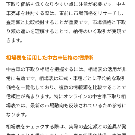
下取り価格も低くなりやすい点に注意が必要です。中古
中古車下取り価格の目安を簡単に把握
車売却を検討する際は、事前に市場価格をリサーチし、
オンラインでできる下取り額チェック法
査定額と比較検討することが重要です。市場価格と下取
ディーラー下取りと高額買取どちらが選びやす
り額の違いを理解することで、納得のいく取引が実現で
いか
きます。
中古車下取りと高額買取の選び方を解説
ディーラー下取りのメリットとデメリット
相場表を活用した中古車価格の把握術
高額査定を狙う中古車売却のコツ
中古車の下取り相場を把握するには、相場表の活用が非
下取りと買取で迷ったときの判断基準
常に有効です。相場表は年式・車種ごとに平均的な取引
価格を一覧化しており、複数の情報源を比較することで
中古車売却時に重視すべきポイント集
信頼性が高まります。特にオンラインの中古車下取り相
場表では、最新の市場動向も反映されているため参考に
なります。
相場表をチェックする際は、実際の査定額との差異が発