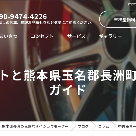
中
90-9474-4226
車検整備料
探しのお車、修理お見積もりなど気楽にご相談ください。
あいさつ
コンセプト
サービス
ギャラリー
トと熊本県玉名郡長洲
ガイド
熊本県長洲の車屋ならイシカワモーター
ブログ
コラム
中古車サ