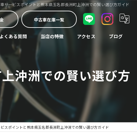
古車サービスポイントと熊本県玉名郡長洲町上沖洲での賢い選び方ガイド
金
中古車在庫一覧
よくある質問
当店の特徴
アクセス
ブログ
車検
コラム
町上沖洲での賢い選び方
中古車
修理
買取
整備
ービスポイントと熊本県玉名郡長洲町上沖洲での賢い選び方ガイド