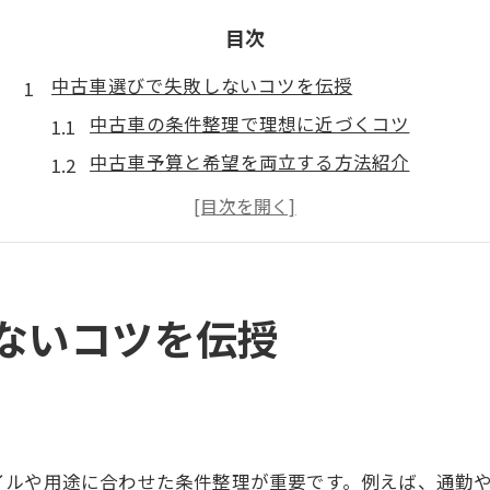
目次
中古車選びで失敗しないコツを伝授
中古車の条件整理で理想に近づくコツ
中古車予算と希望を両立する方法紹介
中古車選びを成功させる下調べの重要性
中古車の基本知識と選定時の注意点まとめ
中古車購入時に避けたい失敗例の特徴
長洲町上沖洲で安心の中古車探し方
ないコツを伝授
中古車販売店選びで見るべき信頼ポイント
地元密着型中古車サービスの魅力と特徴
中古車を安心して探せる情報収集術紹介
口コミやレビューを活用した中古車比較
イルや用途に合わせた条件整理が重要です。例えば、通勤