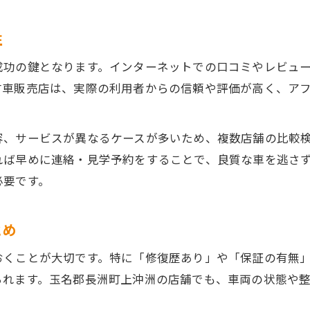
コスパ重視派へ中古車購入の秘策紹介
性
中古車コスパを高める選択肢の見つけ方
中古車価格と保証バランスの考え方解説
成功の鍵となります。インターネットでの口コミやレビュ
古車販売店は、実際の利用者からの信頼や評価が高く、ア
長く乗れる中古車の選び方と実践術紹介
中古車整備内容でコスパを判断する方法
中古車サービス内容もコスパ比較の要素
容、サービスが異なるケースが多いため、複数店舗の比較
れば早めに連絡・見学予約をすることで、良質な車を逃さ
地元口コミを活用した中古車選択法
必要です。
中古車購入で参考になる口コミの探し方
中古車選びで信頼できる口コミの特徴分析
とめ
レビュー活用で中古車店の比較が簡単に
おくことが大切です。特に「修復歴あり」や「保証の有無
地元利用者の声から中古車店を見極める
られます。玉名郡長洲町上沖洲の店舗でも、車両の状態や
口コミ情報を中古車選びに生かすコツ