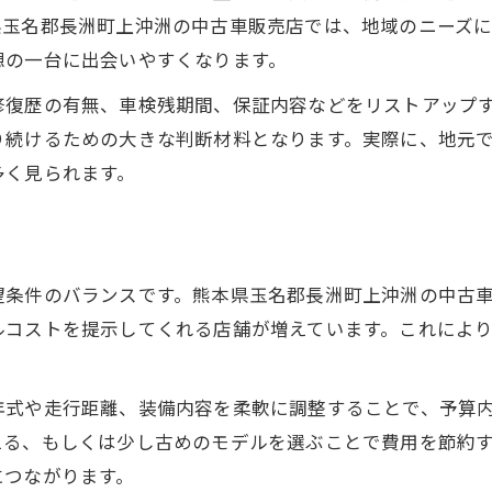
中古車の保証内容を丁寧にチェックする
県玉名郡長洲町上沖洲の中古車販売店では、地域のニーズ
中古車購入ならアフターサービス重視
想の一台に出会いやすくなります。
中古車アフターサービスの種類と重要性
修復歴の有無、車検残期間、保証内容などをリストアップ
中古車保証内容で注目すべき項目とは
り続けるための大きな判断材料となります。実際に、地元
整備付き中古車が安心できる理由を解説
多く見られます。
中古車購入後に受けられる点検サポート
アフターサービスが充実した中古車店の特徴
信頼できる中古車の見極めポイント集
望条件のバランスです。熊本県玉名郡長洲町上沖洲の中古
中古車の車両状態を見極めるチェック法
ルコストを提示してくれる店舗が増えています。これによ
中古車販売店の信頼度を判断する基準
中古車履歴や整備記録の確認ポイント
年式や走行距離、装備内容を柔軟に調整することで、予算
中古車選びで役立つ店舗スタッフの対応
える、もしくは少し古めのモデルを選ぶことで費用を節約
につながります。
口コミ評価から中古車店を選ぶコツ伝授