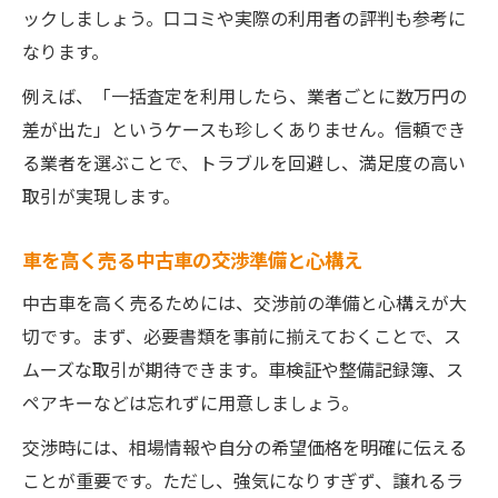
中古車売却時のトラブル回避ポイントとは
ックしましょう。口コミや実際の利用者の評判も参考に
中古車売却時によくあるトラブル事例と対
なります。
策
例えば、「一括査定を利用したら、業者ごとに数万円の
中古車契約内容を確認し安心取引を実現す
差が出た」というケースも珍しくありません。信頼でき
る方法
る業者を選ぶことで、トラブルを回避し、満足度の高い
中古車買取後の名義変更や税金処理の注意
取引が実現します。
点
中古車売却で個人情報を守るための工夫
車を高く売る中古車の交渉準備と心構え
中古車売却の支払いトラブルを防ぐポイン
中古車を高く売るためには、交渉前の準備と心構えが大
ト
切です。まず、必要書類を事前に揃えておくことで、ス
ムーズな取引が期待できます。車検証や整備記録簿、ス
ペアキーなどは忘れずに用意しましょう。
交渉時には、相場情報や自分の希望価格を明確に伝える
ことが重要です。ただし、強気になりすぎず、譲れるラ