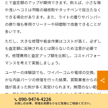
とで査定額のアップが期待できます。例えば、小さな傷
や浅いヘコミは市販の補修剤やタッチペンで目立たなく
できる場合があります。また、ライトの曇りやバンパー
の擦り傷も専用クリーナーや研磨剤で改善できることが
多いです。
ただし、大きな修理や板金作業はコストが高く、必ずし
も査定額に反映されるとは限らないため注意が必要で
す。修理費用と査定アップ額を比較し、コストパフォー
マンスを考えて実施しましょう。
ユーザーの体験談でも、ワイパーゴムや電球の交換、細
かな内装パーツの修復を行った結果、買取業者からの評
価が高まった例が多く見受けられます。無理のない範囲
で、見た目や機能面のマイナスポイントを減らすことが
090-9474-4226
大切です。
お探しのお車、修理お見積もりなど気楽にご相談ください。