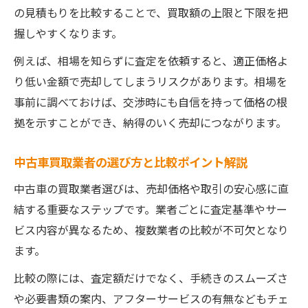
の見積もりを比較することで、買取額の上限と下限を把
中古車買取書類不備を防ぐための準備ポイ
握しやすくなります。
ント
例えば、相場を知らずに査定を依頼すると、適正価格よ
中古車売却時の手続き一覧とスムーズな進
り低い金額で売却してしまうリスクがあります。相場を
め方
事前に調べておけば、交渉時にも自信を持って価格の根
高額査定を叶える中古車売却の準備法
拠を示すことができ、納得のいく売却につながります。
中古車高額査定を狙うための事前清掃ポイ
ント
中古車買取業者の選び方と比較ポイント解説
中古車の価値を上げるメンテナンスと点検
中古車の買取業者選びは、売却価格や取引の安心感に直
方法
結する重要なステップです。業者ごとに査定基準やサー
中古車買取前にできる簡単な修理と効果
ビス内容が異なるため、複数業者の比較が不可欠となり
中古車査定で見られるポイントと対策方法
ます。
中古車高値売却に向けた準備スケジュール
比較の際には、査定額だけでなく、手続きのスムーズさ
例
や必要書類の案内、アフターサービスの有無などもチェ