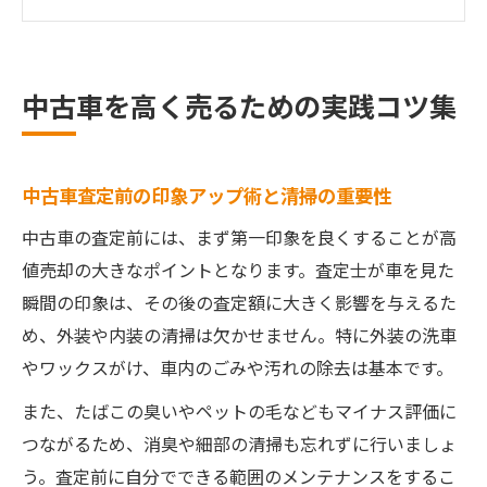
法
中古車買取業者の選び方と比較ポイント解
説
中古車を高く売るための実践コツ集
車を高く売る中古車の交渉準備と心構え
中古車売却時のトラブル回避の注意点まと
め
中古車査定前の印象アップ術と清掃の重要性
買取交渉で失敗しない中古車の極意
中古車の査定前には、まず第一印象を良くすることが高
中古車交渉時に有利になる情報収集法
値売却の大きなポイントとなります。査定士が車を見た
中古車買取希望額を伝えず交渉を進めるコ
瞬間の印象は、その後の査定額に大きく影響を与えるた
ツ
め、外装や内装の清掃は欠かせません。特に外装の洗車
中古車価格を引き上げる交渉術と注意点
やワックスがけ、車内のごみや汚れの除去は基本です。
中古車一括査定と個別査定の違いと選び方
また、たばこの臭いやペットの毛などもマイナス評価に
中古車売却交渉で気をつけたい業者の営業
つながるため、消臭や細部の清掃も忘れずに行いましょ
トーク
う。査定前に自分でできる範囲のメンテナンスをするこ