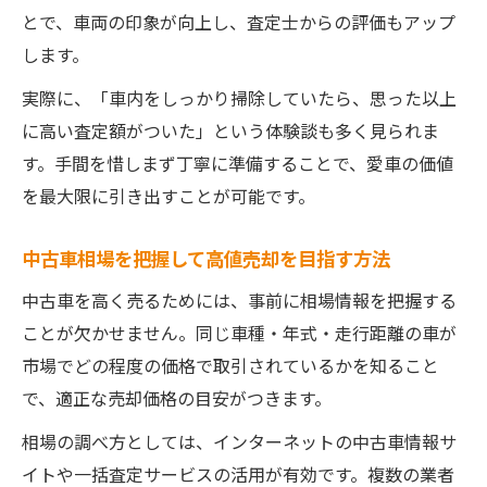
売るタイミングが左右する中古車価格の真実
とで、車両の印象が向上し、査定士からの評価もアップ
します。
中古車売却に最適な時期と価格変動の特徴
中古車を売るなら避けたいタイミングの注
実際に、「車内をしっかり掃除していたら、思った以上
意点
に高い査定額がついた」という体験談も多く見られま
中古車市場動向を知り高値売却を実現する
す。手間を惜しまず丁寧に準備することで、愛車の価値
方法
を最大限に引き出すことが可能です。
中古車売却時の車検や走行距離の影響は？
中古車相場を把握して高値売却を目指す方法
中古車を高く売るためのタイミング見極め
中古車を高く売るためには、事前に相場情報を把握する
術
ことが欠かせません。同じ車種・年式・走行距離の車が
必要書類と手続きで迷わない中古車買取術
市場でどの程度の価格で取引されているかを知ること
中古車売却に必要な書類と準備の流れ解説
で、適正な売却価格の目安がつきます。
中古車買取手続きでよくあるトラブルの回
相場の調べ方としては、インターネットの中古車情報サ
避策
イトや一括査定サービスの活用が有効です。複数の業者
中古車名義変更や税金処理の手順と注意点