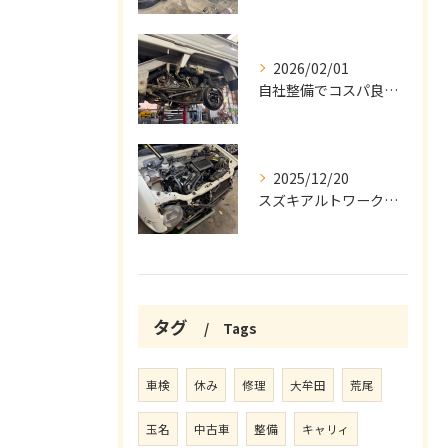
2026/02/01
自社整備でコスパ良好な中古車車検
2025/12/20
スズキアルトワークスの車検と整備
タグ
Tags
車検
休み
修理
大牟田
荒尾
玉名
中古車
整備
キャリィ