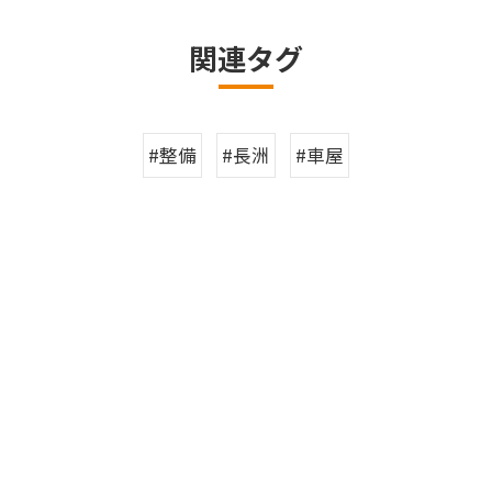
関連タグ
#整備
#長洲
#車屋