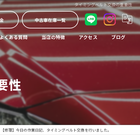
タイミングベルト交換の重要性
金
中古車在庫一覧
よくある質問
当店の特徴
アクセス
ブログ
車検
コラム
中古車
要性
修理
買取
整備
【修理】今日の作業日記、タイミングベルト交換を行いました。