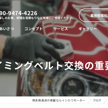
90-9474-4226
車検整備料
探しのお車、修理お見積もりなど気楽にご相談ください。
あいさつ
コンセプト
サービス
ギャラリー
イミングベルト交換の重
熊本県長洲の車屋ならイシカワモーター
ブログ