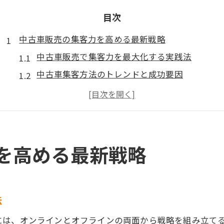
目次
中古車販売の集客力を高める最新戦略
中古車販売で集客力を最大化する実践法
中古車集客方法のトレンドと成功要因
インスタ集客が中古車販売にもたらす効果
中古車チラシテンプレート活用のコツとは
中古車販促に効く新しいアイデア事例集
効果的なマーケティングで中古車事業を伸ばす方法
を高める最新戦略
中古車販売の成長を促すマーケティング戦略
中古車事業拡大に効く販売方法の選び方
中古車インターネット販売の成功ポイント
法
中古車販売工夫による利益率アップの手法
には、オンラインとオフラインの両面から戦略を組み立て