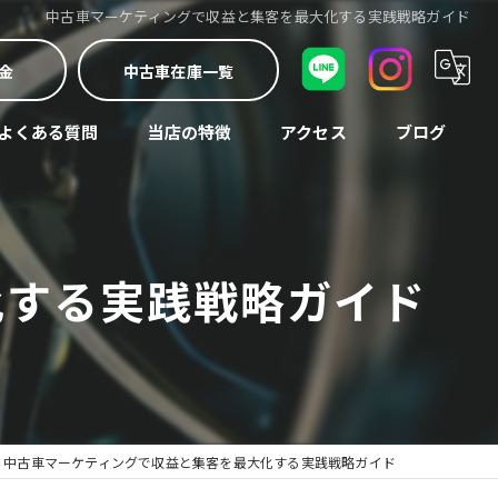
中古車マーケティングで収益と集客を最大化する実践戦略ガイド
金
中古車在庫一覧
よくある質問
当店の特徴
アクセス
ブログ
車検
コラム
中古車
化する実践戦略ガイド
修理
買取
整備
中古車マーケティングで収益と集客を最大化する実践戦略ガイド