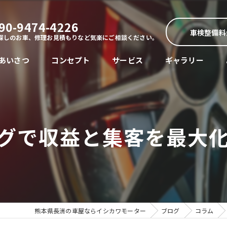
90-9474-4226
車検整備料
探しのお車、修理お見積もりなど気楽にご相談ください。
あいさつ
コンセプト
サービス
ギャラリー
グで収益と集客を最大
熊本県長洲の車屋ならイシカワモーター
ブログ
コラム