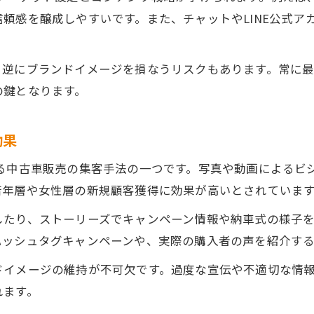
利益率向上へ導く中古車販売の工夫と手法
頼感を醸成しやすいです。また、チャットやLINE公式ア
中古車販売で利益率を高める実践的な工夫
中古車事業の収益力強化に効く販促手法
、逆にブランドイメージを損なうリスクもあります。常に
中古車販売方法の見直しと利益改善策
の鍵となります。
中古車戦略の最適化で利益率を向上させる
効果
中古車集客方法が利益向上に与える影響
これからの中古車経営に役立つ戦略的アプローチ
れる中古車販売の集客手法の一つです。写真や動画によるビ
中古車戦略で今後の経営課題を乗り越える方法
若年層や女性層の新規顧客獲得に効果が高いとされていま
中古車経営に必要な集客と販促の考え方
したり、ストーリーズでキャンペーン情報や納車式の様子
中古車販売方法を進化させる戦略的発想
ハッシュタグキャンペーンや、実際の購入者の声を紹介す
中古車販売工夫がもたらす経営改善のヒント
ドイメージの維持が不可欠です。過度な宣伝や不適切な情
中古車事業で成果を出すための新戦略
れます。