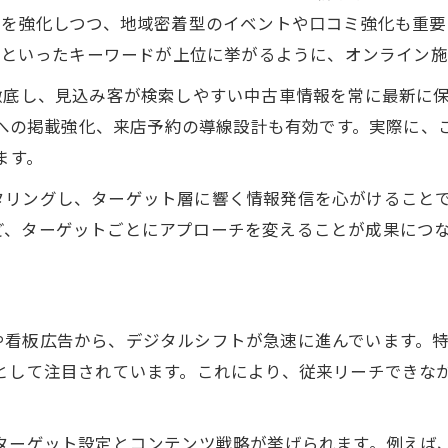
中古車販促活動の最適化と実践例を紹介
策を強化しつつ、地域密着型のイベントや口コミ強化も重要
ネット活用で広がる中古車の販売成功例
法」といったキーワードが上位に挙がるように、オンライン
中古車インターネット販売の最新成功事例
徹底し、見込み客が検索しやすい中古車情報を常に最新に
中古車販売におけるSNS活用のポイント
イトへの掲載強化、来店予約の導線設計も有効です。実際に
ネット集客が中古車販促に与える影響
ます。
中古車販売方法をネットで最適化するには
リングし、ターゲット層に響く情報発信を心がけることで
オンライン戦略が中古車事業に与える効果
ど、ターゲットごとにアプローチを変えることが成果につ
集客に効く中古車販促の実践アイデア集
中古車販促で集客数を増やす実践技術
中古車チラシテンプレートの効果的な活用
看板広告から、デジタルシフトが急速に進んでいます。特
インスタ集客で中古車販売を強化する方法
」として注目されています。これにより、従来リーチできな
中古車販売工夫によるターゲット戦略の実例
中古車販促アイデアで差別化を図るポイント
ゲット設定とコンテンツ戦略が挙げられます。例えば、Inst