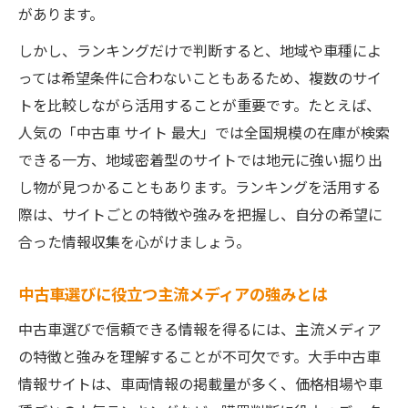
中古車メディア一覧で見える違いと特徴
があります。
中古車選びに役立つ比較方法を伝授します
しかし、ランキングだけで判断すると、地域や車種によ
情報過多時代を乗りこなす中古車選びの極意
っては希望条件に合わないこともあるため、複数のサイ
中古車情報過多時代の正しい選択術とは
トを比較しながら活用することが重要です。たとえば、
中古車主流メディアの情報整理法を解説
人気の「中古車 サイト 最大」では全国規模の在庫が検索
中古車比較で迷わない情報収集のコツ
できる一方、地域密着型のサイトでは地元に強い掘り出
し物が見つかることもあります。ランキングを活用する
中古車サイト最大活用で得する知識集
際は、サイトごとの特徴や強みを把握し、自分の希望に
中古車おすすめ情報の選び方と注意点
合った情報収集を心がけましょう。
おすすめ中古車情報源の見分け方を伝授
中古車おすすめ情報源を見極める手順
中古車選びに役立つ主流メディアの強みとは
中古車サイト一覧から信頼できる選び方
中古車選びで信頼できる情報を得るには、主流メディア
中古車主流メディアの特徴と違いを解説
の特徴と強みを理解することが不可欠です。大手中古車
中古車情報の質を見抜くポイントとは
情報サイトは、車両情報の掲載量が多く、価格相場や車
中古車比較で役立つ裏技と注意点紹介