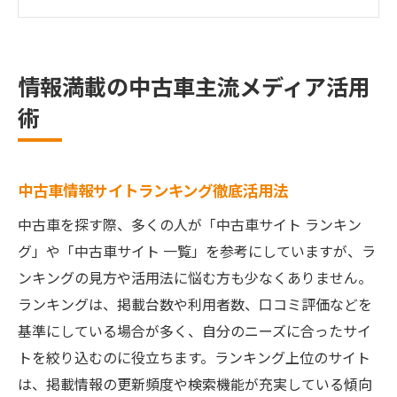
中古車比較で見えるおすすめ情報の探し方
中古車サイト一覧を使いこなすコツを伝授
中古車選びで押さえたい最新トレンド情報
情報満載の中古車主流メディア活用
中古車探しで信頼性を見抜くポイントとは
術
中古車選びで注目すべき信頼性の指標
中古車情報の真偽を見極める具体的な方法
中古車おすすめサイトの信頼性の違いとは
中古車情報サイトランキング徹底活用法
中古車ランキング情報の活用ポイント解説
中古車を探す際、多くの人が「中古車サイト ランキン
中古車サイト比較から見える注意点まとめ
グ」や「中古車サイト 一覧」を参考にしていますが、ラ
ンキングの見方や活用法に悩む方も少なくありません。
人気中古車メディアを比較する理由に迫る
ランキングは、掲載台数や利用者数、口コミ評価などを
中古車主流メディア比較が重要な理由解説
基準にしている場合が多く、自分のニーズに合ったサイ
中古車サイトランキング選び方の裏側とは
トを絞り込むのに役立ちます。ランキング上位のサイト
中古車おすすめ情報源の比較基準を紹介
は、掲載情報の更新頻度や検索機能が充実している傾向