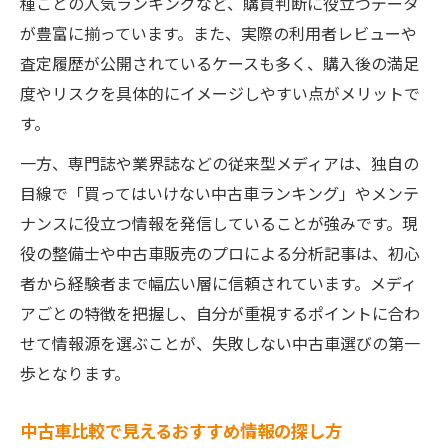
種ごとの人気ランキングなど、購買判断に役立つデータ
安心につながる中古車メディアの選び方
が豊富に揃っています。また、実際の利用者レビューや
査定履歴が公開されているケースも多く、購入後の満足
中古車主流メディアで安心を得る選定法
度やリスクを具体的にイメージしやすい点がメリットで
中古車サイトランキング活用の具体例
す。
中古車選びで重視したい信頼性の要素
一方、専門誌や業界誌などの従来型メディアは、独自の
中古車おすすめ情報の活用術を解説
目線で「買ってはいけない中古車ランキング」やメンテ
中古車情報源の安全な見抜き方まとめ
ナンスに役立つ情報を発信していることが強みです。現
役の整備士や中古車販売のプロによる分析記事は、初心
者から経験者まで幅広い層に信頼されています。メディ
アごとの特徴を把握し、自分が重視するポイントに合わ
せて情報源を選ぶことが、失敗しない中古車選びの第一
歩となります。
中古車比較で見えるおすすめ情報の探し方