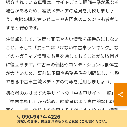
紹介されている車種は、サイトごとに評価基準が異なる
場合があるため、複数メディアの意見を比較しましょ
う。実際の購入者レビューや専門家のコメントも参考に
すると安心です。
注意点として、過度な宣伝や古い情報を鵜呑みにしない
こと、そして「買ってはいけない中古車ランキング」な
どのネガティブ情報にも目を通しておくことが失敗回避
に役立ちます。中古車の価格やコンディションは個体差
が大きいため、事前に予算や希望条件を明確にし、信頼
できる中古車主流メディアの情報を活用しましょう。
初心者の方はまず大手サイトの「中古車サイト 一覧」や
「中古車探し」から始め、経験者はより専門的な比較記
事やユーザー体験談を活用するのがおすすめです。情報
090-9474-4226
の見極め力を身につけ、安心して中古車選びを進めてく
お探しのお車、修理お見積もりなど気楽にご相談ください。
ださい。