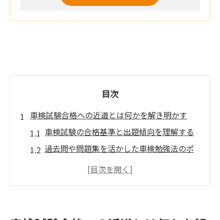
目次
車検試験合格への近道とは何かを解き明かす
車検試験の合格基準と出題傾向を理解する
過去問や問題集を活かした車検勉強法のポ
イント
車検と自動車整備士試験の共通点と違いを
整理
最新の車検法規と合格対策の重要性を解説