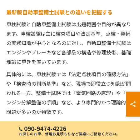
最新版自動車整備士試験との違いを把握する
車検試験と自動車整備士試験は出題範囲や目的が異なり
ます。車検試験は主に検査項目や法定基準、点検・整備
の実務知識が中心となるのに対し、自動車整備士試験は
エンジンやブレーキなど各部品の構造や修理技術、基礎
理論に重きを置いています。
具体的には、車検試験では「法定点検項目の確認方法」
や「検査時の判断基準」など、現場で即役立つ知識が問
われる一方、整備士試験では「電気回路の原理」や「エ
ンジン分解整備の手順」など、より専門的かつ理論的な
問題が多いのが特徴です。
両試験の違いを把握することで、必要な知識や勉強方法
090-9474-4226
を明確にできます。例えば、車検試験対策では最新の車
お探しのお車、修理お見積もりなど気楽にご相談ください。