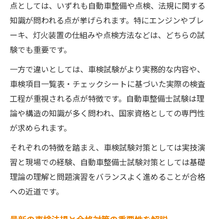
点としては、いずれも自動車整備や点検、法規に関する
弱点分野を重点強化する車検学習のコツ紹介
知識が問われる点が挙げられます。特にエンジンやブレ
苦手な車検項目の見つけ方と克服ステップ
ーキ、灯火装置の仕組みや点検方法などは、どちらの試
解説
験でも重要です。
車検問題集で弱点分野を重点的に強化する
一方で違いとしては、車検試験がより実務的な内容や、
方法
車検項目一覧表・チェックシートに基づいた実際の検査
自動車整備士アプリを活かした弱点対策の
工程が重視される点が特徴です。自動車整備士試験は理
実践
論や構造の知識が多く問われ、国家資格としての専門性
SNSや体験談から学ぶ車検試験の成功事例
が求められます。
共有
それぞれの特徴を踏まえ、車検試験対策としては実技演
チェックシート利用の車検学習効率アップ
習と現場での経験、自動車整備士試験対策としては基礎
術
理論の理解と問題演習をバランスよく進めることが合格
への近道です。