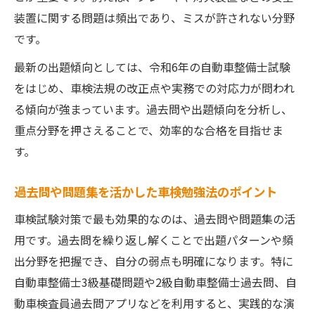
握
装置に関する問題は頻出であり、ミスが許されない分野
車検チェックシートで落ちやすい部分を確
です。
認
最新の出題傾向としては、令和6年の自動車整備士試験
車検のNGポイントとその原因を徹底分析
をはじめ、車検法規の改正点や実務での対応力が問われ
自動車整備士視点の車検対策と注意点まと
る傾向が強まっています。過去問や出題傾向を分析し、
め
重点分野を押さえることで、効率的な合格を目指せま
す。
車検の項目一覧表を使った弱点克服法とは
実技と筆記で失敗しない車検試験勉強法とは
過去問や問題集を活かした車検勉強法のポイント
車検実技試験で求められる基礎知識と対策
車検試験対策で最も効果的なのは、過去問や問題集の活
法
用です。過去問を繰り返し解くことで出題パターンや頻
筆記・実技の難関分野を突破する勉強法の
出分野を把握でき、自分の弱点も明確になります。特に
コツ
自動車整備士3級基礎問題や2級自動車整備士過去問、自
車検問題集を活用した反復学習のポイント
動車検査員過去問アプリなどを利用すると、実践的な演
解説