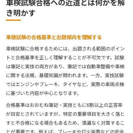
車検試験合格への近道とは何かを解
車検試験で注意すべき落とし穴と克服方法
き明かす
効率アップに役立つ車検対策アプリの活用法
車検対策アプリでできるスマートな学習法
解説
車検試験の合格基準と出題傾向を理解する
問題集アプリの効果的な使い方と選び方の
車検試験に合格するためには、出題される範囲のポイン
コツ
トと合格基準を正しく理解することが不可欠です。試験
隙間時間学習に最適な車検アプリの活用事
は筆記と実技の両方があり、筆記では自動車整備や車検
例紹介
に関する法規、基礎知識が問われます。一方、実技試験
車検試験に役立つ暗記カード機能の活用法
ではエンジンやブレーキ、タイヤなど、実際の車両点検
とは
に基づいた内容が中心となります。
自動車整備士試験対応アプリと相乗効果の
合格基準はおおむね筆記・実技ともに6割以上の正答率
出し方
が目安とされていますが、特定の重要項目を大きく落と
車検で落ちやすいポイントと克服のコツを伝授
すと不合格になる場合もあるため、満遍なく対策するこ
車検で不合格になりやすい項目の特徴を把
とが重要です。例えば、ブレーキや灯火装置などの安全