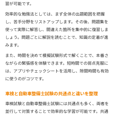
習が可能です。
自動車整備士の実技試験対策と車検の関係
効率的な勉強法としては、まず全体の出題範囲を把握
性
し、苦手分野をリストアップします。その後、問題集を
出題傾向を分析した車検試験対策スケジュ
使って実際に解答し、間違えた箇所を集中的に復習しま
ール
しょう。問題ごとに解説を読むことで、知識の定着が進
令和最新版の車検試験対策と法規改正ポイント
みます。
令和6年版車検試験の最新出題傾向を解説
また、時間を決めて模擬試験形式で解くことで、本番さ
法規改正による車検試験への影響ポイント
ながらの緊張感を体験できます。短時間での弱点克服に
整理
は、アプリやチェックシートを活用し、隙間時間も有効
最新版自動車整備士試験との違いを把握す
に使うのがコツです。
る
新法規対応の車検対策で押さえるべき点と
車検と自動車整備士試験の共通点と違いを整理
は
車検試験と自動車整備士試験には共通点も多く、両者を
車検試験に役立つ最新アプリとコンテンツ
並行して対策することで効率的な学習が可能です。共通
紹介