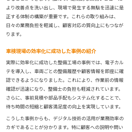
より改善点を洗い出し、現場で発生する無駄を迅速に是
車検進捗の見える化が満足度向上に直結す
正する体制の構築が重要です。これらの取り組みは、
る
日々の業務負担を軽減し、顧客対応の質向上にもつなが
車検の待ち時間短縮がリピーター獲得に繋
ります。
がる
顧客対応強化のための車検業務改善策とは
車検現場の効率化に成功した事例の紹介
作業標準化が車検業務に及ぼす好影響とは
実際に効率化に成功した整備工場の事例では、電子カル
車検作業標準化の進め方と現場改善の効果
テを導入し、車両ごとの整備履歴や顧客情報を即座に確
作業手順統一で車検業務の品質と効率が向
認できるようになりました。これにより、作業前の情報
上
確認が迅速になり、整備士の負担も軽減されています。
車検現場での標準化がミス防止に役立つ理
さらに、事前見積や部品手配もシステム化することで、
由
待ち時間の短縮と顧客満足度の向上を実現しています。
車検業務効率化に不可欠な作業標準化の実
こうした事例からも、デジタル技術の活用が業務効率の
践法
カギであることが分かります。特に顧客への説明や問い