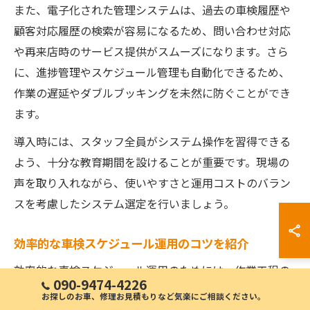
また、電子化された管理システムは、過去の車検履歴や
顧客対応履歴の検索が容易になるため、問い合わせ対応
や再来店時のサービス提供がスムーズになります。さら
に、進捗管理やスケジュール管理も自動化できるため、
作業の遅延やダブルブッキングを未然に防ぐことができ
ます。
導入時には、スタッフ全員がシステム操作を習得できる
よう、十分な教育期間を設けることが重要です。現場の
声を取り入れながら、使いやすさと運用コストのバラン
スを考慮したシステム選定を行いましょう。
効率的な車検スケジュール運用のコツを紹介
効率的な車検スケジュール運用のためには、作業工程の
090-9474-4226
標準化と事前計画が不可欠です。まず、車検予約から納
お探しのお車、修理お見積もりなど気楽にご相談ください。