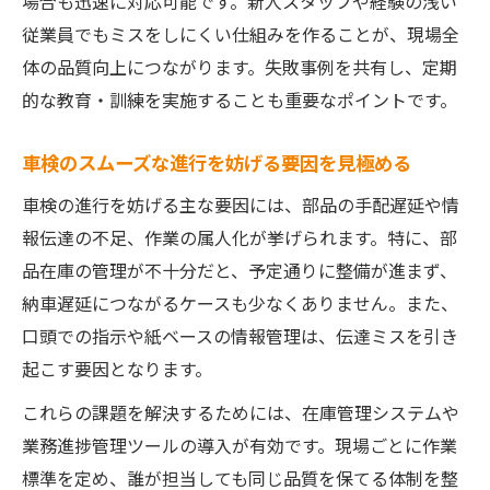
場合も迅速に対応可能です。新人スタッフや経験の浅い
車検業務で注目の自動連絡システム活用法
従業員でもミスをしにくい仕組みを作ることが、現場全
リアルタイム進捗通知が車検顧客対応に貢
体の品質向上につながります。失敗事例を共有し、定期
献
的な教育・訓練を実施することも重要なポイントです。
車検予約から対応までの省力化最新手法と
は
車検のスムーズな進行を妨げる要因を見極める
車検業務で差がつくサービス向上の工夫事
車検の進行を妨げる主な要因には、部品の手配遅延や情
例
報伝達の不足、作業の属人化が挙げられます。特に、部
品在庫の管理が不十分だと、予定通りに整備が進まず、
納車遅延につながるケースも少なくありません。また、
口頭での指示や紙ベースの情報管理は、伝達ミスを引き
起こす要因となります。
これらの課題を解決するためには、在庫管理システムや
業務進捗管理ツールの導入が有効です。現場ごとに作業
標準を定め、誰が担当しても同じ品質を保てる体制を整