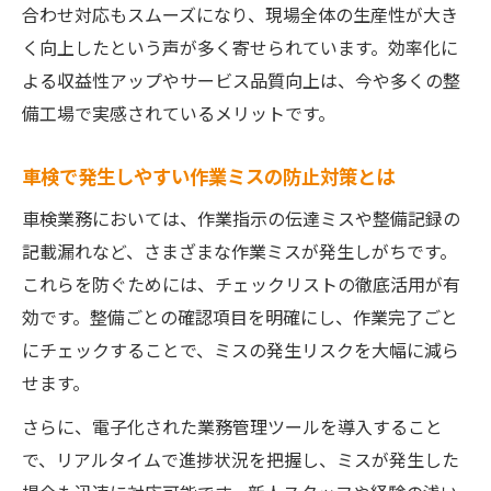
標準化による車検業務の負担軽減と生産性
合わせ対応もスムーズになり、現場全体の生産性が大き
向上
く向上したという声が多く寄せられています。効率化に
効率的な車検管理へ向けた改善ポイント解説
よる収益性アップやサービス品質向上は、今や多くの整
車検管理を効率化するための優先課題とは
備工場で実感されているメリットです。
車検業務における管理システム導入の利点
車検で発生しやすい作業ミスの防止対策とは
効率的な車検スケジュール運用のコツを紹
介
車検業務においては、作業指示の伝達ミスや整備記録の
記載漏れなど、さまざまな作業ミスが発生しがちです。
車検情報の一元管理で業務効率が大幅アッ
これらを防ぐためには、チェックリストの徹底活用が有
プ
効です。整備ごとの確認項目を明確にし、作業完了ごと
車検管理業務の見直しでミス削減を実現す
にチェックすることで、ミスの発生リスクを大幅に減ら
る
せます。
顧客対応を強化する車検業務の最新トレンド
さらに、電子化された業務管理ツールを導入すること
車検顧客満足度向上に繋がる最新トレンド
で、リアルタイムで進捗状況を把握し、ミスが発生した
解説