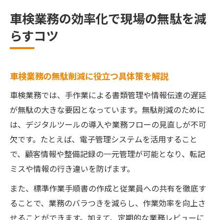
める
車検業務の効率化で現場の無駄を減
車検業務の効率化が現場にもたらす効果と
らすコツ
メリット
業務効率向上に役立つ車検のデジタル活用術
車検業務を支えるデジタルツールの選び方
車検業務の無駄削減に役立つ具体策を解説
車検管理を効率化するIT活用の実践事例
車検業務では、手作業による書類管理や情報伝達の遅延
デジタル技術が車検作業効率に与える影響
が無駄の大きな要因となっています。無駄削減のために
車検現場で進むデジタル化のポイント解説
は、デジタルツールの導入や業務フローの見直しが不可
車検業務の電子化がもたらす利便性と課題
欠です。たとえば、電子管理システムを活用すること
で、顧客情報や整備記録の一元管理が可能となり、転記
車検プロセスを見直し顧客満足度を高める方法
ミスや情報の行き違いを防げます。
車検プロセス改善で顧客満足度が向上する
理由
また、標準作業手順書の作成と従業員への共有を徹底す
顧客目線で考える車検業務の効率化ポイン
ることで、業務のバラつきを減らし、作業効率を向上さ
ト
せることができます。加えて、定期的な業務レビューに