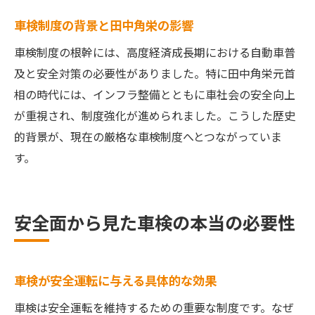
車検とは期間の基本と次回更新の見極め方
車検制度の背景と田中角栄の影響
車検の更新時期を見逃さないための管理術
車検制度の根幹には、高度経済成長期における自動車普
車検期間が切れる前にするべき準備とは
及と安全対策の必要性がありました。特に田中角栄元首
車検更新を怠ると発生するリスクについて
相の時代には、インフラ整備とともに車社会の安全向上
車検の有効期間と更新時の注意点まとめ
が重視され、制度強化が進められました。こうした歴史
的背景が、現在の厳格な車検制度へとつながっていま
車検期間を正しく守ることの重要性
す。
車検制度の今後と改善点を考察する
車検制度の今後と柔軟な改善点を考える
車検制度おかしいと感じる理由を整理
安全面から見た車検の本当の必要性
今後の車検制度に求められる変化とは何か
車検制度の課題と新しい取り組みを解説
車検が安全運転に与える具体的な効果
車検の必要性と制度改善の可能性を探る
車検制度が今後目指すべき方向性とは
車検は安全運転を維持するための重要な制度です。なぜ