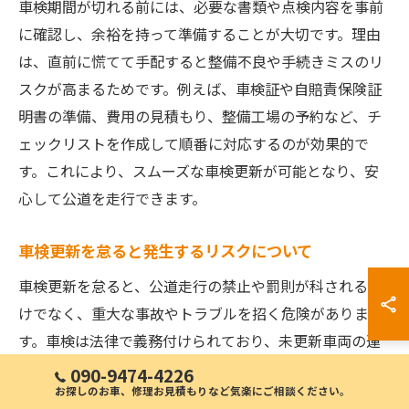
車検期間が切れる前には、必要な書類や点検内容を事前
に確認し、余裕を持って準備することが大切です。理由
は、直前に慌てて手配すると整備不良や手続きミスのリ
スクが高まるためです。例えば、車検証や自賠責保険証
明書の準備、費用の見積もり、整備工場の予約など、チ
ェックリストを作成して順番に対応するのが効果的で
す。これにより、スムーズな車検更新が可能となり、安
心して公道を走行できます。
車検更新を怠ると発生するリスクについて
車検更新を怠ると、公道走行の禁止や罰則が科されるだ
けでなく、重大な事故やトラブルを招く危険がありま
す。車検は法律で義務付けられており、未更新車両の運
転は違法行為です。例えば、車検切れのまま運転する
090-9474-4226
お探しのお車、修理お見積もりなど気楽にご相談ください。
と、保険が適用されず、事故時の損害賠償責任が大きく