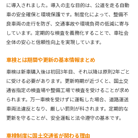
車検制度のメリットを海外視点で再確認
に導入されました。導入の主な目的は、公道を走る自動
車の安全確保と環境保護です。制度化によって、整備不
車検に対する世界の制度と日本の意義
良車両の走行を防ぎ、交通事故や環境負荷の低減に寄与
車検費用の仕組みと考え方を解説
しています。定期的な検査を義務化することで、車社会
車検の費用は何にかかるのか分かりやすく
全体の安心と信頼性向上を実現しています。
解説
車検費用の内訳と費用対効果を考える
車検とは期間や更新の基本情報まとめ
車検費用が高いと感じる理由を整理する
車検は新車購入後は初回3年目、それ以降は原則2年ごと
車検通すだけ費用で済ませる方法の注意点
に受ける必要があります。更新時期が近づくと、国土交
車検費用を抑えるコツと制度活用法
通省指定の検査場や整備工場で検査を受けることが求め
車検とは費用面でどう考えるべきか
られます。万一車検を受けずに運転した場合、道路運送
車検を受けない場合のリスクと罰則
車両法違反となり、厳しい罰則が科されます。定期的な
更新を守ることが、安全運転と法令遵守の基本です。
車検をやらないとどうなるのか徹底解説
車検未実施による法律違反と罰則内容
車検制度に国土交通省が関わる理由