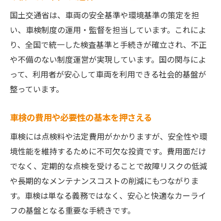
車検切れのまま運転するリスクと危険性
国土交通省は、車両の安全基準や環境基準の策定を担
車検を受けない場合の具体的なトラブル例
い、車検制度の運用・監督を担当しています。これによ
車検制度遵守が安心に直結する理由
り、全国で統一した検査基準と手続きが確立され、不正
車検義務違反が社会にもたらす影響
や不備のない制度運営が実現しています。国の関与によ
初めてでも安心な車検やり方ガイド
って、利用者が安心して車両を利用できる社会的基盤が
車検やり方を初めての方にも分かりやすく
整っています。
解説
車検の費用や必要性の基本を押さえる
車検をスムーズに通すための準備ポイント
初めての車検で知っておきたい手続きの流
車検には点検料や法定費用がかかりますが、安全性や環
れ
境性能を維持するために不可欠な投資です。費用面だけ
でなく、定期的な点検を受けることで故障リスクの低減
車検で注意すべきポイントとよくある疑問
や長期的なメンテナンスコストの削減にもつながりま
車検制度を理解して無駄なく進める方法
す。車検は単なる義務ではなく、安心と快適なカーライ
車検を安心して受けるための基礎知識
フの基盤となる重要な手続きです。
車検期間や更新時期の注意点まとめ