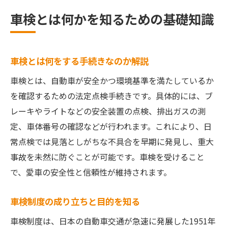
車検制度の背景と田中角栄の影響
車検とは何かを知るための基礎知識
安全面から見た車検の本当の必要性
車検が安全運転に与える具体的な効果
車検とは何をする手続きなのか解説
車検はなぜ必要なのか安全面で解説
定期的な車検で防げる事故のリスクとは
車検とは、自動車が安全かつ環境基準を満たしているか
を確認するための法定点検手続きです。具体的には、ブ
車検を通すことで安心なカーライフを実現
レーキやライトなどの安全装置の点検、排出ガスの測
車検制度と交通事故防止の関係性を探る
定、車体番号の確認などが行われます。これにより、日
車検未実施がもたらす安全面の危険性
常点検では見落としがちな不具合を早期に発見し、重大
海外との違いで分かる日本の車検制度
事故を未然に防ぐことが可能です。車検を受けること
車検は日本だけ？海外制度と比較考察
で、愛車の安全性と信頼性が維持されます。
アメリカに車検がない理由と日本との違い
車検制度の国際的な役割と必要性の違い
車検制度の成り立ちと目的を知る
海外の車検事情と日本独自の特徴を解説
車検制度は、日本の自動車交通が急速に発展した1951年