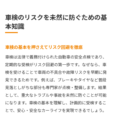
車検リスクを減らすための最新情報収集法
車検のギリギリ受検が生む注意点と注意策
車検のリスクを未然に防ぐための基
安心して車検を受けるための準備のコツ
本知識
車検切れを回避する賢いタイミングとは
車検の最適な受検タイミングとリスク回避
車検ギリギリが得か損か正しい判断基準
車検の基本を押さえてリスク回避を徹底
早めの車検受検で損をしないためのポイン
車検は法律で義務付けられた自動車の安全点検であり、
ト
定期的な受検がリスク回避の第一歩です。なぜなら、車
車検ギリギリの注意点とディーラー利用の
検を受けることで車両の不具合や故障リスクを早期に発
工夫
見できるためです。例えば、ブレーキやタイヤなど普段
見落としがちな部分も専門家が点検・整備します。結果
車検猶予1ヶ月を上手に活用する方法
として、重大なトラブルや事故を未然に防ぐことが可能
車検切れに気づかなかった時の対処法
になります。車検の基本を理解し、計画的に受検するこ
万が一の車検切れリスクを減らす方法
とで、安心・安全なカーライフを実現できるでしょう。
車検切れリスクを防ぐための事前対策のポ