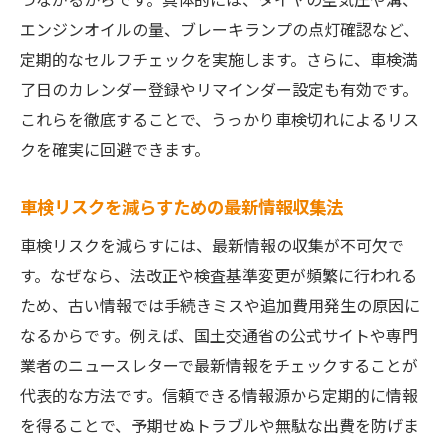
車検を1番安く受けるための活用術
エンジンオイルの量、ブレーキランプの点灯確認など、
車検費用を抑える店舗・サービスの選び方
定期的なセルフチェックを実施します。さらに、車検満
車検のギリギリ受検は本当に得なのか検証
了日のカレンダー登録やリマインダー設定も有効です。
車検費用節約のための事前準備と注意事項
これらを徹底することで、うっかり車検切れによるリス
Nシステムで車検切れがバレる理由を解説
クを確実に回避できます。
Nシステムが車検切れを検知する仕組み
車検リスクを減らすための最新情報収集法
車検切れはなぜNシステムでバレやすいのか
車検切れリスクを減らすNシステム対策方法
車検リスクを減らすには、最新情報の収集が不可欠で
す。なぜなら、法改正や検査基準変更が頻繁に行われる
車検ステッカーとNシステムの関係性を解説
ため、古い情報では手続きミスや追加費用発生の原因に
車検切れ時のNシステム検知事例と注意点
なるからです。例えば、国土交通省の公式サイトや専門
Nシステムの最新動向と車検リスクへの影響
業者のニュースレターで最新情報をチェックすることが
車内やトランクの状態が車検に及ぼす影響
代表的な方法です。信頼できる情報源から定期的に情報
車検時に車内やトランクが与える影響とは
を得ることで、予期せぬトラブルや無駄な出費を防げま