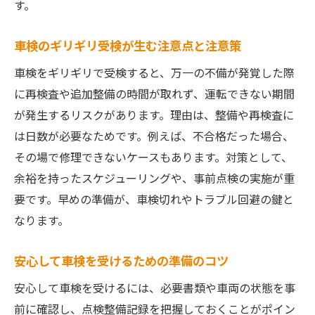
車検前に車内を清潔に保つべき理由とコツ
す。
トランクの荷物入れっぱなしが車検に与え
車検のギリギリ受検が生む注意点と注意策
る影響
車検でチェックされるポイントと事前準備
車検をギリギリで受検すると、万一の不備が発覚した際
の重要性
に再検査や追加整備の時間が取れず、運転できない期間
車検時に車内やトランクを整理するメリッ
が発生するリスクがあります。理由は、整備や再検査に
ト
は日数が必要なためです。例えば、不合格だった場合、
その場で修理できないケースもあります。対策として、
車検時の車内・トランク管理でリスクを回
余裕を持ったスケジューリングや、事前点検の実施が重
避
要です。早めの準備が、車検切れやトラブル回避の鍵と
車検の猶予期間を活用した安全対策ガイド
なります。
車検猶予1ヶ月の有効な活用方法と注意点
猶予期間内に済ませるべき車検準備の流れ
安心して車検を受けるための準備のコツ
車検猶予期間を利用したリスク回避策
安心して車検を受けるには、必要書類や車両の状態を事
車検猶予を上手く使うためのスケジュール
前に確認し、点検整備記録を把握しておくことがポイン