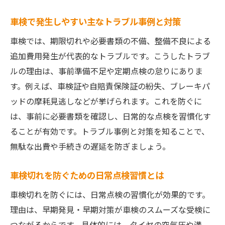
イント
車検で発生しやすい主なトラブル事例と対策
車検切れ時に捕まる確率と対処法を解説
車検では、期限切れや必要書類の不備、整備不良による
Nシステムで車検切れがバレる仕組みとは
追加費用発生が代表的なトラブルです。こうしたトラブ
車検切れに気づかなかった時の適切な対応
ルの理由は、事前準備不足や定期点検の怠りにありま
方法
す。例えば、車検証や自賠責保険証の紛失、ブレーキパ
車検猶予期間を利用した安全対策の重要性
ッドの摩耗見逃しなどが挙げられます。これを防ぐに
車検切れリスクの実例と回避するための注
は、事前に必要書類を確認し、日常的な点検を習慣化す
意点
ることが有効です。トラブル事例と対策を知ることで、
無駄な出費や手続きの遅延を防ぎましょう。
車検費用を抑えるための工夫とポイント
車検費用を安くするための選び方と比較ポ
車検切れを防ぐための日常点検習慣とは
イント
車検切れを防ぐには、日常点検の習慣化が効果的です。
車検の費用内訳と見直しポイントを徹底解
理由は、早期発見・早期対策が車検のスムーズな受検に
説
つながるからです。具体的には、タイヤの空気圧や溝、