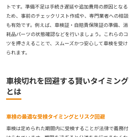
管理
トです。準備不足は手続き遅延や追加費用の原因となる
猶予期間中に起こりやすいトラブルと対処
ため、事前のチェックリスト作成や、専門業者への相談
法
も有効です。例えば、車検証・自賠責保険証の準備、消
車検リスクを減らす猶予期間中のチェック
耗品パーツの状態確認などを行いましょう。これらのコ
項目
ツを押さえることで、スムーズかつ安心して車検を受け
安心して車検を迎えるための準備と注意点
られます。
車検当日に慌てないための事前準備ポイン
ト
車検切れを回避する賢いタイミング
車検書類や必要アイテムのチェックリスト
とは
車検前の最終点検で安心を手に入れる方法
車検リスクを減らす注意点と安全対策
車検切れトラブルを防ぐための確認事項
車検の最適な受検タイミングとリスク回避
車検後も安全を維持するためのアフターケ
車検は定められた期間内に受検することが法律で義務付
ア