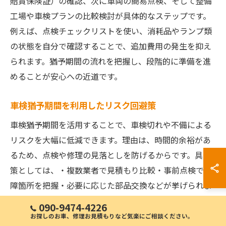
賠責保険証）の確認、次に車両の簡易点検、そして整備
工場や車検プランの比較検討が具体的なステップです。
例えば、点検チェックリストを使い、消耗品やランプ類
の状態を自分で確認することで、追加費用の発生を抑え
られます。猶予期間の流れを把握し、段階的に準備を進
めることが安心への近道です。
車検猶予期間を利用したリスク回避策
車検猶予期間を活用することで、車検切れや不備による
リスクを大幅に低減できます。理由は、時間的余裕があ
るため、点検や修理の見落としを防げるからです。具体
策としては、・複数業者で見積もり比較・事前点検で故
障箇所を把握・必要に応じた部品交換などが挙げられま
す。こうした対策を講じることで、トラブルや追加費用
090-9474-4226
を未然に防ぎ、安心して車検を迎えられます。
お探しのお車、修理お見積もりなど気楽にご相談ください。