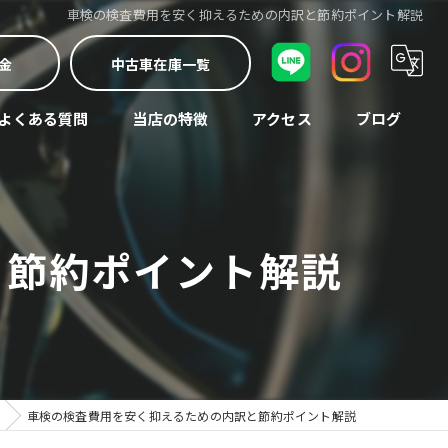
車検の検査費用を安く抑えるための内訳と節約ポイント解説
金
中古車在庫一覧
よくある質問
当店の特徴
アクセス
ブログ
車検
コラム
中古車
と節約ポイント解説
修理
買取
整備
車検の検査費用を安く抑えるための内訳と節約ポイント解説