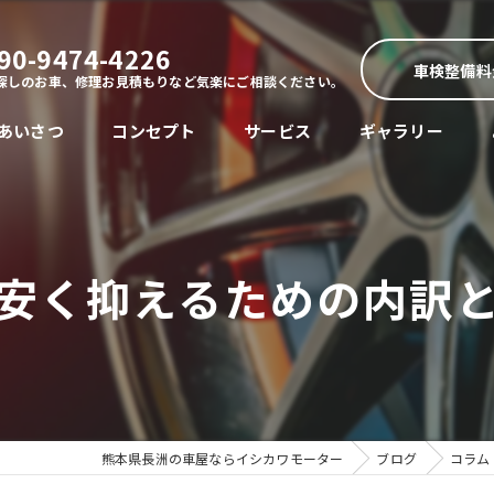
90-9474-4226
車検整備料
探しのお車、修理お見積もりなど気楽にご相談ください。
あいさつ
コンセプト
サービス
ギャラリー
安く抑えるための内訳
熊本県長洲の車屋ならイシカワモーター
ブログ
コラム