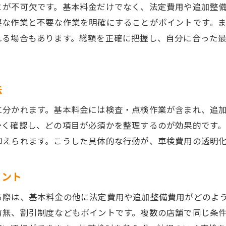
総額を比較して失敗しない車検の知恵
とが不可欠です。基本料金だけでなく、法定費用や追加整
車検費用の総額比較で後悔しない選び方
要な作業と不要な作業を明確にすることがポイントです。
平均や相場を踏まえた車検費用の比較術
れる場合もあります。総額を正確に把握し、自分に合った
総合検査料を含めた車検費用の見積り法
車検費用で失敗しない業者選びのコツ
法
車検費用を賢く比較する際の注意ポイント
納得いく車検費用を実現するための知恵
に分かれます。基本料金には検査・点検作業が含まれ、追
かく確認し、どの項目が必須かを整理するのが効果的です
抑えられます。こうした具体的な行動が、車検費用の透明
イント
る際は、基本料金の他に法定費用や追加整備費用がどのよ
有無、割引制度などもポイントです。複数の店舗で同じ条