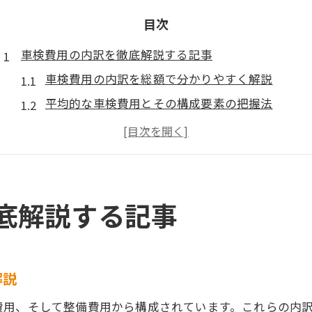
目次
車検費用の内訳を徹底解説する記事
車検費用の内訳を総額で分かりやすく解説
平均的な車検費用とその構成要素の把握法
ディーラーと他業者で車検費用はどう変わるか
車検法定費用一覧から見る費用のポイント
車検の検査手続費用とは何かを詳しく説明
総合検査料を含めた車検費用の全体像を紹介
底解説する記事
検査費用を抑える車検のコツとは
車検費用を安く抑えるための節約ポイント
総額を比較して選ぶ車検費用節約の工夫
解説
車検基本料金と追加費用を見極める方法
費用、そして整備費用から構成されています。これらの内