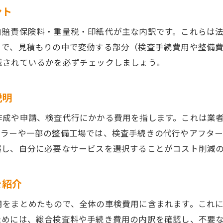
ント
自賠責保険や重量税が車検費用に占める割合
車検法定費用の確認ポイントと注意点
自賠責保険料・重量税・印紙代が主な内訳です。これらは
検査代行手数料を含めた費用の全体像紹介
とで、見積もりの中で変動する部分（検査手続費用や整備
載されているかを必ずチェックしましょう。
車検費用の内訳で見落としがちな項目も解説
納得できる車検費用の選び方ガイド
説明
車検費用を納得して選ぶポイントとは
総額を明確にする車検費用の比較方法
作成や申請、検査代行にかかる費用を指します。これは業
ーラーや一部の整備工場では、検査手続きの代行やアフタ
費用対効果で選ぶおすすめの車検業者
握し、自分に必要なサービスを選択することがコスト削減
車検費用を抑えるサービス活用法
車検費用の見積りで注目すべき点を解説
を紹介
信頼できる車検費用の選び方とその基準
検査代行手数料の仕組みと節約方法
用をまとめたもので、全体の車検費用に含まれます。これ
ためには、総合検査料や手続き費用の内訳を確認し、不要
検査代行手数料が車検費用に及ぼす影響