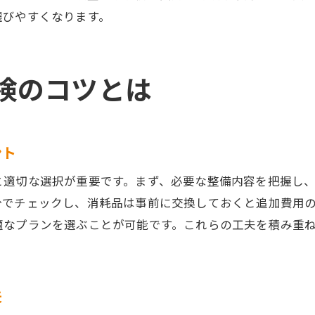
選びやすくなります。
車検費用を安くする検査代行の選び方
代行手数料の内訳と節約ポイントを解説
検査代行手数料を比較して賢く節約する方法
検のコツとは
車検代行サービスのメリットとデメリット
車検費用の節約に役立つ代行手数料の知識
車検費用を安く抑える実践的な工夫
ント
車検費用を抑えるための日常メンテナンス術
と適切な選択が重要です。まず、必要な整備内容を把握し
費用総額を下げるための車検業者の選び方
分でチェックし、消耗品は事前に交換しておくと追加費用
車検費用節約に役立つキャンペーン活用法
適なプランを選ぶことが可能です。これらの工夫を積み重
車検費用の見直しで得するポイント
クレジットカード利用で車検費用を節約する方法
車検費用が上がる前に見直すべき点を紹介
夫