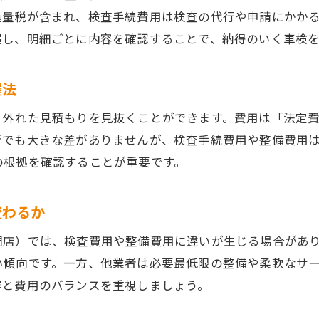
オートバックスなどの車検費用比較ポイント
重量税が含まれ、検査手続費用は検査の代行や申請にかか
車検費用が高くなる要因と対策を解説
握し、明細ごとに内容を確認することで、納得のいく車検
無駄な車検費用を省くためのチェックリスト
車検費用の平均や相場を知るポイント
握法
車検費用の平均相場を知って賢く選択
く外れた見積もりを見抜くことができます。費用は「法定費
ディーラー車検と他店舗の費用相場の違い
者でも大きな差がありませんが、検査手続費用や整備費用
車検法定費用と検査手続費用の相場感覚
の根拠を確認することが重要です。
車検費用総額の内訳と平均額を押さえる
変わるか
一般的な車検費用の目安と節約方法
口コミから分かる車検費用のリアルな相場
門店）では、検査費用や整備費用に違いが生じる場合があ
法定費用や検査手続費用の全体像
い傾向です。一方、他業者は必要最低限の整備や柔軟なサ
容と費用のバランスを重視しましょう。
車検の法定費用一覧を分かりやすく解説
検査手続費用が車検費用に与える影響とは