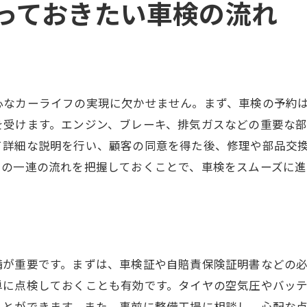
っておきたい車検の流れ
車検の各ステップを徹底解説
業者選びで重視すべき技術力
価格だけに惑わされない判断基準
信頼できる業者の見極め方
アフターケアの充実度を確認
心なカーライフの実現に欠かせません。まず、車検の予約
長期的な視点で選ぶ依頼先
を受けます。エンジン、ブレーキ、排気ガスなどの重要な
て詳細な説明を行い、顧客の同意を得た後、修理や部品交
この一連の流れを把握しておくことで、車検をスムーズに
備が重要です。まずは、車検証や自賠責保険証明書などの
単に点検しておくことも有効です。タイヤの空気圧やバッ
ことができます。また、事前に整備工場に相談し、心配な