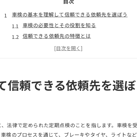
目次
車検の基本を理解して信頼できる依頼先を選ぼう
車検の必要性とその役割を知る
信頼できる依頼先の特徴とは
依頼先選びで確認すべきポイント
お得な車検プランの選び方
車検時に注意すべき契約内容
依頼先の評判を調べる方法
て信頼できる依頼先を選ぼ
愛車を任せる前に知っておきたい車検の流れ
車検の予約から完了までの流れ
事前準備でスムーズな車検を実現
検査項目の詳細とその重要性
に、法律で定められた定期点検のことを指します。車検を
車検中に依頼者ができること
、車検のプロセスを通じて、ブレーキやタイヤ、ライトな