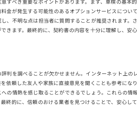
注意すべき重要なポイントがあります。まず、車検の基本
車検を機に考える買い替え時期
加料金が発生する可能性のあるオプションサービスについ
認し、不明な点は担当者に質問することが推奨されます。
ライフスタイルに合った車検プラン
ができます。最終的に、契約書の内容を十分に理解し、安
地域密着型の車検業者の利点
車検を通じた経済的な車維持
プロに任せる車検で安全な運転を続けよう
プロによる詳細な車両診断の重要性
の評判を調べることが欠かせません。インターネット上の
専門技術者による的確な整備
を依頼した友人や家族に直接意見を聞くことも参考になり
最新設備による精密検査の実施
スへの情熱を感じ取ることができるでしょう。これらの情
安心のための定期的な車検依頼
。最終的に、信頼のおける業者を見つけることで、安心し
専門家のアドバイスを活用する
車の寿命を延ばすための車検
車検のプロセスを知って賢く業者選びをしよう