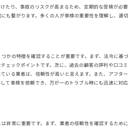
車検後のフォローアップサービス
受けたり、事故のリスクが高まるため、定期的な受検が必要
減にも繋がります。多くの人が車検の重要性を理解し、適
車検にかかる時間とその内訳
車検のチェックポイントで安心のカーライフを実現
安全走行のための基本チェック項目
環境保持に関する検査内容
車検で確認すべき整備状況
くつかの特徴を確認することが重要です。まず、法令に基
なチェックポイントです。次に、過去の顧客の評判や口コ
タイヤとブレーキの重要性
っている業者は、信頼性が高いと言えます。また、アフタ
燃費改善につながる検査ポイント
心して車検を依頼でき、万が一のトラブル時にも迅速に対応
定期点検との違いを理解する
失敗しない車検の依頼先選びのコツとは
口コミや評価サイトを活用する
複数の業者を比較する方法
とは非常に重要です。まず、業者の信頼性を確認するため
費用とサービスのバランスを考慮