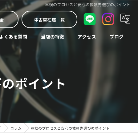
車検のプロセスと安心の依頼先選びのポイント
金
中古車在庫一覧
よくある質問
当店の特徴
アクセス
ブログ
車検
コラム
中古車
びのポイント
修理
買取
整備
グ
コラム
車検のプロセスと安心の依頼先選びのポイント