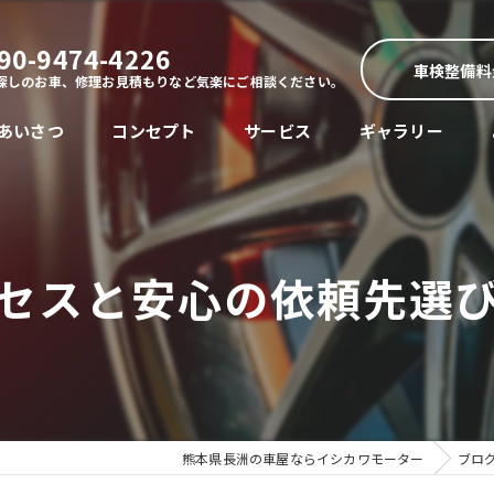
90-9474-4226
車検整備料
探しのお車、修理お見積もりなど気楽にご相談ください。
あいさつ
コンセプト
サービス
ギャラリー
セスと安心の依頼先選
熊本県長洲の車屋ならイシカワモーター
ブロ