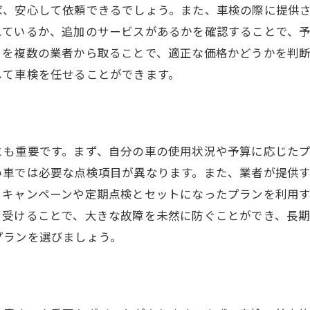
ば、安心して依頼できるでしょう。また、車検の際に提供
アフターサービスの充実度をチェック
れているか、追加のサービスがあるかを確認することで、
依頼先の専門性を見極める
りを複数の業者から取ることで、適正な価格かどうかを判
キャンペーン情報をうまく利用する
して車検を任せることができます。
車検依頼で失敗しないために確認すべきこと
見積もりの内容を詳細に確認
追加費用の発生条件を事前に把握
とも重要です。まず、自分の車の使用状況や予算に応じた
契約時に必要な書類の確認
い車では必要な点検項目が異なります。また、業者が提供
車検後の保証内容について
引キャンペーンや定期点検とセットになったプランを利用
キャンセルポリシーを理解する
を受けることで、大きな故障を未然に防ぐことができ、長
トラブル時の対応方法を知る
プランを選びましょう。
安心の車検依頼でカーライフをより快適に
車検を通じた車の性能向上
長距離運転の前に行うべき車検