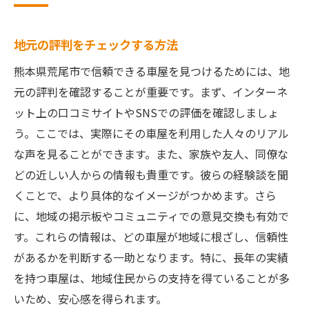
長年の実績がもたらす信頼感
地元の評判をチェックする方法
顧客との親密な関係構築
地元ならではの特典を活用
熊本県荒尾市で信頼できる車屋を見つけるためには、地
元の評判を確認することが重要です。まず、インターネ
地域イベントとの連携
ット上の口コミサイトやSNSでの評価を確認しましょ
地元住民の声を反映したサービス
う。ここでは、実際にその車屋を利用した人々のリアル
車検のプロフェッショナル！イシカワモーター
な声を見ることができます。また、家族や友人、同僚な
の魅力
どの近しい人からの情報も貴重です。彼らの経験談を聞
豊富な経験と熟練の技
くことで、より具体的なイメージがつかめます。さら
最新技術を駆使した点検方法
に、地域の掲示板やコミュニティでの意見交換も有効で
顧客満足度向上のための取り組み
す。これらの情報は、どの車屋が地域に根ざし、信頼性
定期メンテナンスの重要性
があるかを判断する一助となります。特に、長年の実績
イシカワモーターの強み
を持つ車屋は、地域住民からの支持を得ていることが多
いため、安心感を得られます。
信頼できるスタッフの紹介