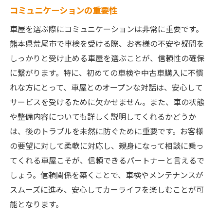
地元の推奨車検プラン
コミュニケーションの重要性
地域密着型の安心感
車屋を選ぶ際にコミュニケーションは非常に重要です。
イシカワモーターに学ぶ信頼の車屋選びの秘訣
熊本県荒尾市で車検を受ける際、お客様の不安や疑問を
信頼の積み重ねが鍵
しっかりと受け止める車屋を選ぶことが、信頼性の確保
お客様第一のサービス精神
に繋がります。特に、初めての車検や中古車購入に不慣
れな方にとって、車屋とのオープンな対話は、安心して
地元での評価が支える信頼
サービスを受けるために欠かせません。また、車の状態
選ばれるためのサービス提供
や整備内容についても詳しく説明してくれるかどうか
スタッフの質と対応力の重要性
は、後のトラブルを未然に防ぐために重要です。お客様
長期的な関係性を築くために
の要望に対して柔軟に対応し、親身になって相談に乗っ
地域社会に貢献する車屋が提供する車検サービ
てくれる車屋こそが、信頼できるパートナーと言えるで
ス
しょう。信頼関係を築くことで、車検やメンテナンスが
地域イベントへの積極参加
スムーズに進み、安心してカーライフを楽しむことが可
地元経済への貢献を意識
能となります。