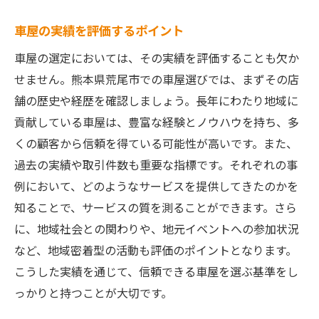
熊本県荒尾市の車屋で得られる安心感と信頼性
車屋の実績を評価するポイント
地域に根ざしたサービスの特徴
車屋の選定においては、その実績を評価することも欠か
信頼性の高いパーツを使用
せません。熊本県荒尾市での車屋選びでは、まずその店
トラブル時の迅速な対応
舗の歴史や経歴を確認しましょう。長年にわたり地域に
長期的な視点での車両管理
貢献している車屋は、豊富な経験とノウハウを持ち、多
個別ニーズに応じた提案
くの顧客から信頼を得ている可能性が高いです。また、
安心感をもたらすアフターケア
過去の実績や取引件数も重要な指標です。それぞれの事
車検サービス選びのポイント！地域密着の重要
例において、どのようなサービスを提供してきたのかを
性
知ることで、サービスの質を測ることができます。さら
に、地域社会との関わりや、地元イベントへの参加状況
信頼できる地元のネットワーク
など、地域密着型の活動も評価のポイントとなります。
地域の交通事情に精通したサービス
こうした実績を通じて、信頼できる車屋を選ぶ基準をし
親しみやすいスタッフによる対応
っかりと持つことが大切です。
地域特有のニーズを理解