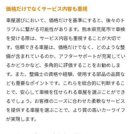
環境に優しいサービスの提供
価格だけでなくサービス内容も重視
地域住民の生活をサポート
車屋選びにおいて、価格だけを基準にすると、後々のト
地元教育機関との連携
ラブルに繋がる可能性があります。熊本県荒尾市で車検
社会貢献活動を通じた信頼構築
を受ける際は、サービス内容も重視することが大切で
安心の車検！熊本県荒尾市の車屋選びガイド
す。信頼できる車屋は、価格だけでなく、どのような整
情報収集の重要性
備が含まれているのか、アフターサポートが充実してい
見積もり比較で賢く選ぶ
るかどうかなど、多角的に評価することをお勧めしま
サポート体制の充実度確認
す。また、整備士の資格や経験、使用する部品の品質な
納得のいくサービス内容を選ぶ
ども重要なポイントです。これらを総合的に判断するこ
とで、安心して車検を任せられる車屋を選ぶことができ
地域に根付く車屋の魅力
るでしょう。お客様のニーズに合わせた柔軟なサービス
信頼の車屋を見つけるためのヒント
を提供する車屋を選ぶことで、より質の高いカーライフ
が実現します。