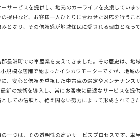
お客様のニーズに応えるカスタマイズメンテナンス
ターサービスを提供し、地元のカーライフを支援していま
ンの提供など、お客様一人ひとりに合わせた対応を行うこ
車検から修理までワンストップで対応
強みとなり、その信頼感が地域住民に愛される理由となっ
地元ニーズに応えるイシカワモーターの心地よいサービス
地域の声を反映したサービス展開
利用者に寄り添う柔軟な対応
コミュニケーションを重視したサービス
名郡長洲町での車屋業を支えてきました。その歴史は、地
は小規模な店舗で始まったイシカワモーターですが、地域
地元イベントへの参加と地域貢献活動
特に、安心と信頼を重視した中古車の選定やメンテナンス
常に進化を続けるサービスラインナップ
た最新の技術を導入し、常にお客様に最適なサービスを提
地元の絆を深めるパートナーシップ
屋としての信頼と、絶え間ない努力によって形成されてき
お客様第一に考える車屋イシカワモーターの心温まる対応
お客様の声に耳を傾ける姿勢
親切で丁寧な接客が生む信頼関係
由の一つは、その透明性の高いサービスプロセスです。車
感動を呼ぶカスタマーサービス