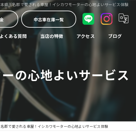
熊本県玉名郡で愛される車屋！イシカワモーターの心地よいサービス体験
金
中古車在庫一覧
よくある質問
当店の特徴
アクセス
ブログ
車検
コラム
ターの心地よいサービス
中古車
修理
買取
整備
玉名郡で愛される車屋！イシカワモーターの心地よいサービス体験