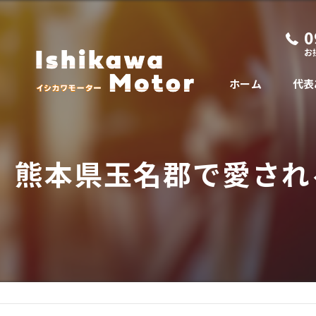
0
お
ホーム
代表
熊本県玉名郡で愛され