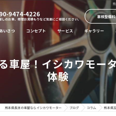
90-9474-4226
車検整備料
探しのお車、修理お見積もりなど気楽にご相談ください。
あいさつ
コンセプト
サービス
ギャラリー
る車屋！イシカワモー
体験
熊本県長洲の車屋ならイシカワモーター
ブログ
コラム
熊本県