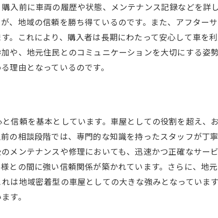
、購入前に車両の履歴や状態、メンテナンス記録などを詳
お客様に寄り添うコンサルティング
チが、地域の信頼を勝ち得ているのです。また、アフター
継続的なサポートで安心を提供
ます。これにより、購入者は長期にわたって安心して車を
お客様一人ひとりに合わせたパーソナライズドサービ
参加や、地元住民とのコミュニケーションを大切にする姿
イシカワモーターが熊本県玉名郡で築いた地元密着の信頼
める理由となっているのです。
長年にわたる地元での信頼の歩み
地域社会との強固なパートナーシップ
地元メディアとの協力関係
心と信頼を基本としています。車屋としての役割を超え、
地域イベントへの積極的な参加
入前の相談段階では、専門的な知識を持ったスタッフが丁
地元住民の声を尊重したサービス
後のメンテナンスや修理においても、迅速かつ正確なサー
未来を見据えた地域貢献プラン
客様との間に強い信頼関係が築かれています。さらに、地
これは地域密着型の車屋としての大きな強みとなっていま
安心の中古車選びを提供するイシカワモーターのこだわり
います。
厳選した中古車のラインナップ
安心の保証制度とサポート体制