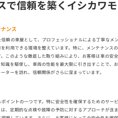
スで信頼を築くイシカワモ
地域経済に貢献するビジネスモデル
車屋としての社会的責任と環境への配慮
地域住民に愛される秘訣
テナンス
長く愛されるための取り組み
地域の未来を支えるための展望
た信頼の車屋として、プロフェッショナルによる丁寧なメ
オープンなコミュニケーションで築く信頼
車を利用できる環境を整えています。特に、メンテナンス
す。このような徹底した取り組みにより、お客様は車の安
と知識を駆使し、車両の性能を最大限に引き出すことで、
モーターを訪れ、信頼関係がさらに深まっています。
るポイントの一つです。特に安全性を確保するためのサー
には、定期的な点検や故障の予防に対するアプローチが含
に把握しています。さらに、お客様にとっての安全性を確