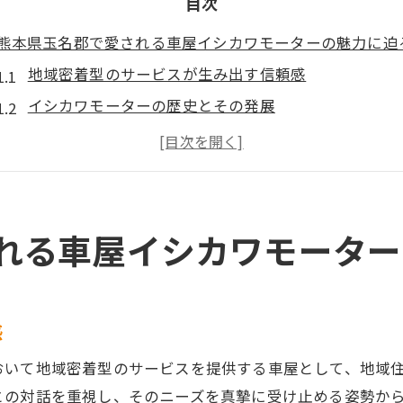
目次
熊本県玉名郡で愛される車屋イシカワモーターの魅力に迫
地域密着型のサービスが生み出す信頼感
イシカワモーターの歴史とその発展
地元住民に支持される理由とは
安心と信頼のサービスプロセス
お客様の声が語るイシカワモーターの価値
独自のサービスモデルが生む顧客満足
れる車屋イシカワモーター
細やかなメンテナンスで信頼を築くイシカワモーターの車
プロフェッショナルによる丁寧なメンテナンス
車の安全を最優先に考えたサービス
感
メンテナンスの重要性を啓蒙する取り組み
おいて地域密着型のサービスを提供する車屋として、地域
長年の経験が支える技術とサービス
との対話を重視し、そのニーズを真摯に受け止める姿勢か