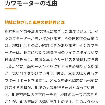
カワモーターの理由
地域密着型の車屋イシカワモーターで安心のカ
ーライフ
地元密着のサービス展開とは
地域に根ざした車屋の信頼性とは
お客様との信頼関係を築く理由
熊本県玉名郡長洲町で地元に根ざした車屋といえば、イ
長洲町での車屋としての役割
シカワモーターが思い浮かびます。その信頼性の背景に
地域の声を活かしたサービス改善
は、地域社会との深い結びつきがあります。イシカワモ
ーターは、長年にわたり地域住民のライフスタイルや交
イシカワモーターの安心サポート体制
通事情を理解し、最適な車両やサービスを提供してきま
熊本での車屋選びのポイント
した。特に、顧客一人ひとりに対するきめ細やかな対応
車屋イシカワモーターが提供する信頼の保険サ
が、高い評価を受けています。また、車両の購入後もア
ービス
フターサポートを徹底し、どんな些細な問題にも迅速に
保険サービスの選び方とポイント
対応する姿勢が、地域の信頼を得る要因となっていま
安心できる保険プランの提案
す。地元密着型のアプローチで、地域のニーズに応える
車屋での保険相談が便利な理由
ことが、他の車屋との違いを生むのです。このような信