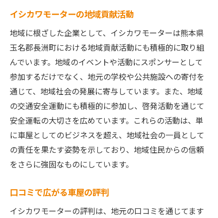
熊本県の車屋選びはイシカワモーターにお任せ
イシカワモーターの地域貢献活動
地域に根付く車屋の強み
地域に根ざした企業として、イシカワモーターは熊本県
イシカワモーターの専門知識と技術
玉名郡長洲町における地域貢献活動にも積極的に取り組
お客様第一主義のサービス提供
んでいます。地域のイベントや活動にスポンサーとして
長洲町での車屋としての信頼度
参加するだけでなく、地元の学校や公共施設への寄付を
通じて、地域社会の発展に寄与しています。また、地域
多様なニーズに応えるサービス
の交通安全運動にも積極的に参加し、啓発活動を通じて
車屋選びでの重要な決め手
安全運転の大切さを広めています。これらの活動は、単
車屋イシカワモーターの信頼と安心を体感する
に車屋としてのビジネスを超え、地域社会の一員として
信頼できるスタッフによるサービス
の責任を果たす姿勢を示しており、地域住民からの信頼
安心のアフターサービス内容
をさらに強固なものにしています。
長洲町での実績と評判
口コミで広がる車屋の評判
車屋としてのこだわりの提供
多くの方に選ばれる理由とは
イシカワモーターの評判は、地元の口コミを通じてます