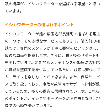
事故時のサポート体制について
頼の構築が、イシカワモーターを選ばれる車屋へと導い
保険サービスが地元で選ばれる理由
ています。
イシカワモーターの保険サービスの特長
イシカワモーターの選ばれるポイント
長洲町で愛される車屋イシカワモーターの魅力
イシカワモーターが熊本県玉名郡長洲町で選ばれる理由
とは
の一つは、その多様なサービスにあります。購入前の相
地域に愛される理由を探る
談では、専門のスタッフが丁寧に要望をヒアリングし、
車屋の魅力を高めるサービス精神
最適な車両を提案します。さらに、購入後のサポートも
イシカワモーターの特別な車選び
充実しています。定期的なメンテナンスや緊急時の対応
地元イベントへの積極的な参加
が可能な整備工場を併設しているため、顧客は安心して
長洲町での地域密着型サービス
カーライフを楽しむことができます。また、保険サービ
車屋としてのユニークな取り組み
スも取り扱っており、事故や故障時のサポート体制が整
車屋イシカワモーターで始める新しいカーライ
っているため、多くの顧客に信頼されています。これら
フ
のポイントが、イシカワモーターを選ぶ理由となり、地
域での信頼を築いています。
新車購入へのサポート体制