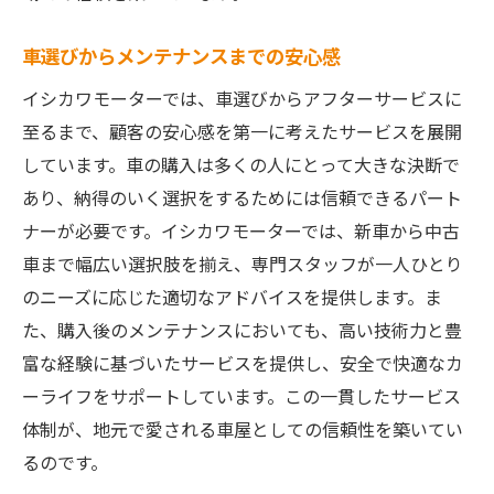
メンテナンスで安心のカーライフを実現
車選びからメンテナンスまでの安心感
中古車選びのポイントと注意点
イシカワモーターでは、車選びからアフターサービスに
イシカワモーターでの車購入の流れ
至るまで、顧客の安心感を第一に考えたサービスを展開
車屋が提供するカーライフプラン
しています。車の購入は多くの人にとって大きな決断で
長洲町から始まるカーライフの魅力
あり、納得のいく選択をするためには信頼できるパート
イシカワモーターの車屋サービスで得られる安
ナーが必要です。イシカワモーターでは、新車から中古
心感
車まで幅広い選択肢を揃え、専門スタッフが一人ひとり
安心感をもたらすメンテナンス
のニーズに応じた適切なアドバイスを提供します。ま
信頼できる車検サービスとは
た、購入後のメンテナンスにおいても、高い技術力と豊
富な経験に基づいたサービスを提供し、安全で快適なカ
お客様とのコミュニケーションを大切に
ーライフをサポートしています。この一貫したサービス
車屋としてのアフターケアの重要性
体制が、地元で愛される車屋としての信頼性を築いてい
イシカワモーターでの安全対策
るのです。
車屋選びで重視すべきポイント