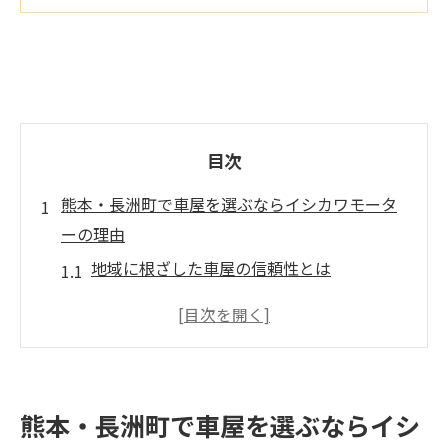
目次
熊本・長洲町で車屋を選ぶならイシカワモータ
ーの理由
地域に根ざした車屋の信頼性とは
イシカワモーターの選ばれるポイント
車選びからメンテナンスまでの安心感
イシカワモーターの地域貢献活動
口コミで広がる車屋の評判
熊本・長洲町で車屋を選ぶならイシ
熊本県での車屋としての使命