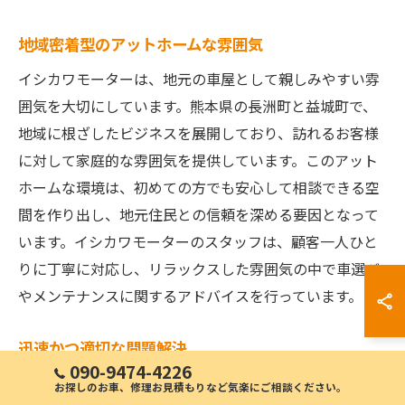
地域密着型のアットホームな雰囲気
イシカワモーターは、地元の車屋として親しみやすい雰
囲気を大切にしています。熊本県の長洲町と益城町で、
地域に根ざしたビジネスを展開しており、訪れるお客様
に対して家庭的な雰囲気を提供しています。このアット
ホームな環境は、初めての方でも安心して相談できる空
間を作り出し、地元住民との信頼を深める要因となって
います。イシカワモーターのスタッフは、顧客一人ひと
りに丁寧に対応し、リラックスした雰囲気の中で車選び
やメンテナンスに関するアドバイスを行っています。
迅速かつ適切な問題解決
090-9474-4226
車屋のイシカワモーターが地域の人々に選ばれる理由の
お探しのお車、修理お見積もりなど気楽にご相談ください。