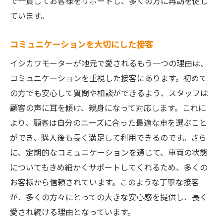
で一貫してお客様をサポートし、多くの方に再訪を促し
熊本で愛される車屋イシカワモーターの魅力に
ています。
迫る
地域に根ざした信頼の理由
コミュニケーションを大切にした接客
顧客のライフスタイルに合わせた提案
イシカワモーターが地元で愛されるもう一つの理由は、
スタッフの情熱とプロ意識
コミュニケーションを重視した接客にあります。初めて
豊富な実績に裏付けされた安心感
の方でも安心して質問や相談ができるよう、スタッフは
顧客の声に耳を傾け、親身になって対応します。これに
地域イベントを通じた交流
より、顧客は自分のニーズに合った最適な車を選ぶこと
未来を見据えたサービス展開
ができ、購入後も長く満足して利用できるのです。さら
地域と共に成長する熊本の車屋イシカワモータ
に、定期的なコミュニケーションを通じて、車両の状態
ーの未来
についてもきめ細かくサポートしてくれるため、多くの
地域社会への貢献とビジョン
お客様から信頼されています。このような丁寧な接客
持続可能なサービスの追求
が、多くの方々にとっての大きな安心感を提供し、長く
次世代技術の導入と進化
愛され続ける理由となっています。