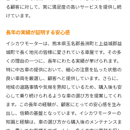
る顧客に対して、常に満足度の高いサービスを提供し続
プロフェッショナルな接客技術
けています。
顧客の声を反映したサービス改善
地域密着型のアットホームな雰囲気
長年の実績が証明する安心感
迅速かつ適切な問題解決
イシカワモーターは、熊本県玉名郡長洲町と上益城郡益
顧客との長期的な関係構築
城町で長く地元の皆様に愛されている車屋です。その多
アフターサポートも充実！熊本の車屋イシカワ
くの理由の一つに、長年にわたる実績が挙げられます。
モーター
特に中古車の提供において、細心の注意を払った状態の
購入後も安心のサポート体制
良い車両を厳選し、顧客へと提供しています。さらに、
メンテナンスのプロによる対応
地域の道路事情や気候を熟知しているため、購入後も安
心して乗り続けられるような車の選び方を提案してくれ
定期点検の重要性とその効果
ます。この長年の経験が、顧客にとっての安心感を生み
トラブル時の迅速なサポート
出し、信頼の基盤となっています。イシカワモーターの
長期保証プランの魅力
知識と経験は、車の選び方から購入後のメンテナンスま
顧客の安心を支えるサービス