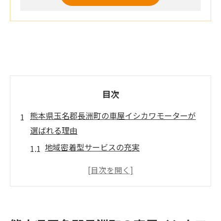
目次
熊本県玉名郡長洲町の車屋イシカワモーターが
選ばれる理由
地域密着型サービスの充実
顧客の信頼を得る厳選中古車
長年の実績が証明する安心感
コミュニケーションを大切にした接客
地域社会への貢献と関係構築