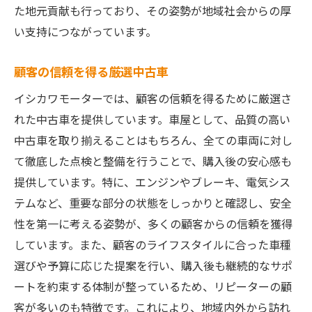
購入後も安心のアフターサービス
た地元貢献も行っており、その姿勢が地域社会からの厚
購入プロセスの透明性
い支持につながっています。
地元での信頼される選択肢
顧客の信頼を得る厳選中古車
メンテナンスの提案とサポート
イシカワモーターでは、顧客の信頼を得るために厳選さ
車屋イシカワモーターの信頼と実績が熊本で支
れた中古車を提供しています。車屋として、品質の高い
持される理由
中古車を取り揃えることはもちろん、全ての車両に対し
長年の経験がもたらす信頼性
て徹底した点検と整備を行うことで、購入後の安心感も
地域との深い関係性
提供しています。特に、エンジンやブレーキ、電気シス
丁寧な顧客対応の重要性
テムなど、重要な部分の状態をしっかりと確認し、安全
高品質サービスの提供
性を第一に考える姿勢が、多くの顧客からの信頼を獲得
顧客満足度向上への取り組み
しています。また、顧客のライフスタイルに合った車種
長期的なカーライフサポート
選びや予算に応じた提案を行い、購入後も継続的なサポ
丁寧な接客と柔軟な対応が魅力の熊本の車屋
ートを約束する体制が整っているため、リピーターの顧
客が多いのも特徴です。これにより、地域内外から訪れ
お客様のニーズに応じた柔軟対応