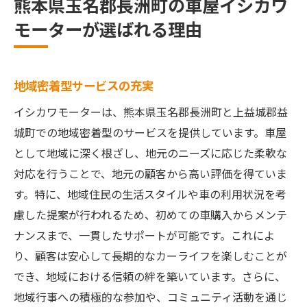
熊本県玉名郡長洲町の車屋イシカワ
最新技術を取り入れたメンテナンス
モーターが選ばれる理由
地元に密着した熊本県の車屋サービスの魅力と
は
地域ニーズに応じたサービス提供
地域密着型サービスの充実
信頼のメンテナンス体制
イシカワモーターは、熊本県玉名郡長洲町と上益城郡益
お客様第一主義の接客方針
城町での地域密着型のサービスを提供しています。車屋
アフターサポートの手厚さ
として地域に深く根ざし、地元のニーズに応じた柔軟な
対応を行うことで、地元の顧客から高い評価を得ていま
地元イベント参加による地域貢献
す。特に、地域住民の生活スタイルや車の利用状況を考
クオリティの高い車両の提供
慮した提案が行われるため、初めての車購入からメンテ
熊本のイシカワモーターが提供する安心の中古
ナンスまで、一貫したサポートが可能です。これによ
車選び
り、顧客は安心して長期的なカーライフを楽しむことが
厳選された在庫車両の魅力
でき、地域における信頼の絆を築いています。さらに、
プロフェッショナルによる品質チェック
地域行事への積極的な参加や、コミュニティ活動を通じ