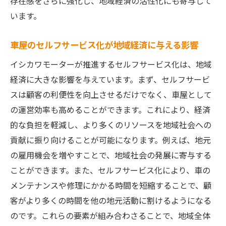
存在感をさらに強化し、地域経済の活性化にも寄与して
顧客満足を高めるセルフサービスの利便性とは
います。
セルフサービスが可能にする時間とコスト
の節約
車屋のセルフサービス化が地域経済に与える影響
スタッフと顧客の双方向コミュニケーショ
イシカワモーターが推進するセルフサービス化は、地域
ンの強化
経済に大きな影響を与えています。まず、セルフサービ
セルフサービスで実現する自由度の高い選
スは顧客の利便性を向上させるだけでなく、車屋として
択肢
の運営効率も高めることができます。これにより、経済
的な負担を軽減し、より多くのリソースを地域社会への
顧客ニーズに応じた柔軟なサービス展開
貢献に振り向けることが可能になります。例えば、地元
セルフサービスがもたらす待ち時間の短縮
の雇用機会を増やすことで、地域社会の発展に寄与する
顧客の生活に溶け込むセルフサービスの導
ことができます。また、セルフサービス化により、車の
入
メンテナンスや修理にかかる時間を短縮することで、顧
セルフサービスが変える車屋のビジネスモデル
客がより多くの時間を他の地元活動に割けるようになる
セルフサービスが推進するビジネスモデル
のです。これらの要素が組み合わさることで、地域全体
の進化