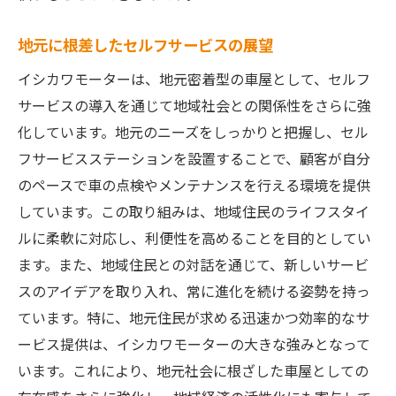
ービス
安心と信頼を生むセルフサービスの役割
地元に根差したセルフサービスの展望
セルフサービスによる迅速な対応と解決策
イシカワモーターは、地元密着型の車屋として、セルフ
デジタル化がもたらす顧客体験の向上
サービスの導入を通じて地域社会との関係性をさらに強
車屋の新時代を切り拓くセルフサービスの力
化しています。地元のニーズをしっかりと把握し、セル
セルフサービスが業界スタンダードに
フサービスステーションを設置することで、顧客が自分
のペースで車の点検やメンテナンスを行える環境を提供
従来の車屋モデルからの脱却と新たな方向
しています。この取り組みは、地域住民のライフスタイ
性
ルに柔軟に対応し、利便性を高めることを目的としてい
セルフサービスが車屋の未来を切り開く
ます。また、地域住民との対話を通じて、新しいサービ
技術と人間の協働がもたらす新たな価値
スのアイデアを取り入れ、常に進化を続ける姿勢を持っ
車屋のビジネスモデルにおける革新の必要
ています。特に、地元住民が求める迅速かつ効率的なサ
性
ービス提供は、イシカワモーターの大きな強みとなって
セルフサービスが支える車屋の持続可能な
います。これにより、地元社会に根ざした車屋としての
発展