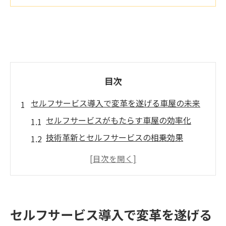
目次
セルフサービス導入で変革を遂げる車屋の未来
セルフサービスがもたらす車屋の効率化
技術革新とセルフサービスの相乗効果
地元に根差したセルフサービスの展望
車屋のセルフサービス化が地域経済に与え
る影響
イシカワモーターが描く未来の車屋像
セルフサービス導入で変革を遂げる
セルフサービス導入成功の鍵となる要因