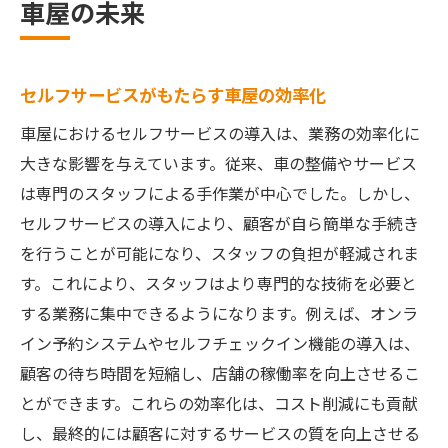
車屋の未来
車屋業界におけるセルフサービスの重要性とそ
の影響
業界全体に広がるセルフサービスの波
セルフサービスがもたらす車屋の効率化
セルフサービスが車屋の競争力を高める理
車屋におけるセルフサービスの導入は、業務の効率化に
由
大きな影響を与えています。従来、車の整備やサービス
顧客視点で見るセルフサービスの価値
は専門のスタッフによる手作業が中心でした。しかし、
業界の常識を覆すセルフサービスの可能性
セルフサービスの導入により、顧客が自ら簡単な手続き
を行うことが可能になり、スタッフの負担が軽減されま
車屋の業務効率化に貢献するセルフサービ
す。これにより、スタッフはより専門的な技術を必要と
ス
する業務に集中できるようになります。例えば、オンラ
セルフサービスがもたらす業界再編の兆し
イン予約システムやセルフチェックイン機能の導入は、
イシカワモーターが挑むセルフサービスの新た
顧客の待ち時間を短縮し、店舗の稼働率を向上させるこ
な可能性
とができます。これらの効率化は、コスト削減にも貢献
イシカワモーター流セルフサービスの取り
し、最終的には顧客に対するサービスの質を向上させる
組み