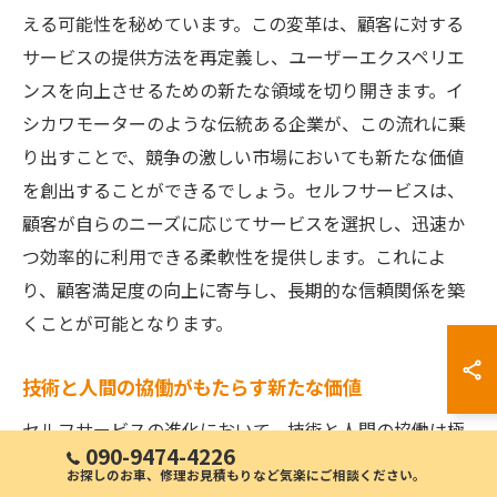
える可能性を秘めています。この変革は、顧客に対する
サービスの提供方法を再定義し、ユーザーエクスペリエ
ンスを向上させるための新たな領域を切り開きます。イ
シカワモーターのような伝統ある企業が、この流れに乗
り出すことで、競争の激しい市場においても新たな価値
を創出することができるでしょう。セルフサービスは、
顧客が自らのニーズに応じてサービスを選択し、迅速か
つ効率的に利用できる柔軟性を提供します。これによ
り、顧客満足度の向上に寄与し、長期的な信頼関係を築
くことが可能となります。
技術と人間の協働がもたらす新たな価値
セルフサービスの進化において、技術と人間の協働は極
090-9474-4226
めて重要です。最新の技術を駆使することで、例えばAI
お探しのお車、修理お見積もりなど気楽にご相談ください。
診断やオンラインでの整備予約システムなどが可能とな