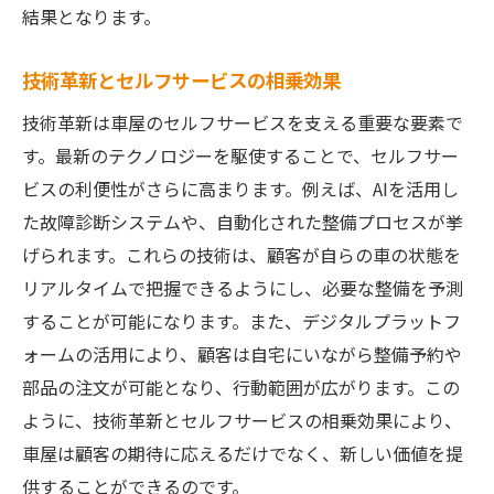
結果となります。
革新的技術が創る新たなサービス形態
顧客満足を追求するセルフサービスの実践
技術革新とセルフサービスの相乗効果
地域密着型セルフサービスの価値とは
技術革新は車屋のセルフサービスを支える重要な要素で
イシカワモーターが目指す持続可能なセル
す。最新のテクノロジーを駆使することで、セルフサー
フサービス
ビスの利便性がさらに高まります。例えば、AIを活用し
セルフサービスが開く新たなビジネスチャ
た故障診断システムや、自動化された整備プロセスが挙
ンス
げられます。これらの技術は、顧客が自らの車の状態を
リアルタイムで把握できるようにし、必要な整備を予測
セルフサービスがもたらす革新的な顧客体験の
することが可能になります。また、デジタルプラットフ
向上
ォームの活用により、顧客は自宅にいながら整備予約や
顧客との新たな接点を生むセルフサービス
部品の注文が可能となり、行動範囲が広がります。この
セルフサービスが提供するパーソナライズ
ように、技術革新とセルフサービスの相乗効果により、
された体験
車屋は顧客の期待に応えるだけでなく、新しい価値を提
顧客のライフスタイルに合わせた柔軟なサ
供することができるのです。