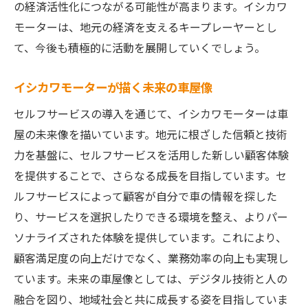
の経済活性化につながる可能性が高まります。イシカワ
顧客価値を最大化する新しいビジネス戦略
モーターは、地元の経済を支えるキープレーヤーとし
セルフサービスが生む新たな収益源
て、今後も積極的に活動を展開していくでしょう。
変化する市場に対応するための戦略的選択
イシカワモーターが描く未来の車屋像
セルフサービスと共に歩む持続可能な経営
セルフサービスの導入を通じて、イシカワモーターは車
イノベーションを促進するセルフサービス
屋の未来像を描いています。地元に根ざした信頼と技術
の役割
力を基盤に、セルフサービスを活用した新しい顧客体験
イシカワモーターが目指すセルフサービスの未
を提供することで、さらなる成長を目指しています。セ
来像
ルフサービスによって顧客が自分で車の情報を探した
顧客中心の未来を創るセルフサービスビジ
り、サービスを選択したりできる環境を整え、よりパー
ョン
ソナライズされた体験を提供しています。これにより、
地域社会に貢献する新しいサービスモデル
顧客満足度の向上だけでなく、業務効率の向上も実現し
イシカワモーターの未来を担うセルフサー
ています。未来の車屋像としては、デジタル技術と人の
ビスの展望
融合を図り、地域社会と共に成長する姿を目指していま