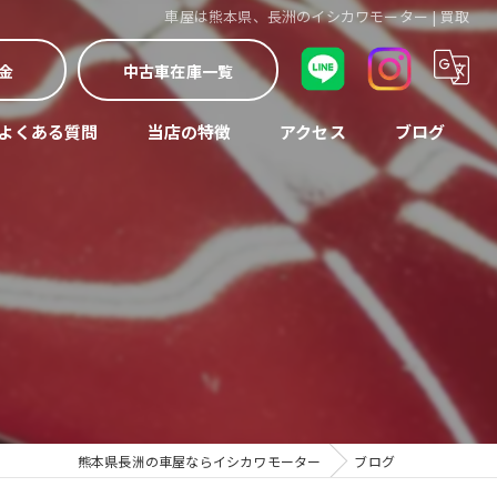
車屋は熊本県、長洲のイシカワモーター | 買取
金
中古車在庫一覧
よくある質問
当店の特徴
アクセス
ブログ
車検
コラム
中古車
修理
買取
整備
熊本県長洲の車屋ならイシカワモーター
ブログ